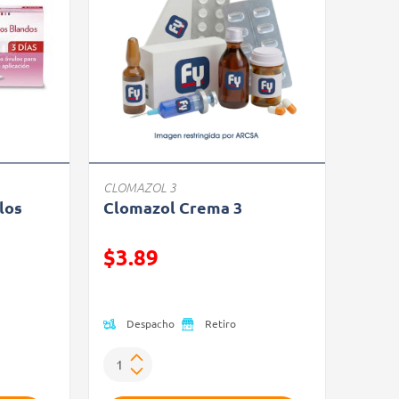
CLOMAZOL 3
los
Clomazol Crema 3
$3.89
Precio reducido de
Despacho
Retiro