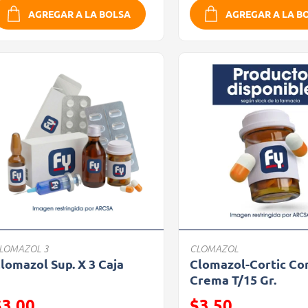
AGREGAR A LA BOLSA
AGREGAR A LA B
LOMAZOL 3
CLOMAZOL
lomazol Sup. X 3 Caja
Clomazol-Cortic Co
Crema T/15 Gr.
recio reducido de
Precio reducido de
$3.00
$3.50