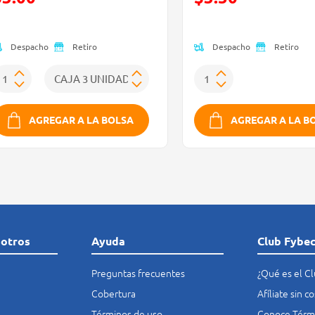
Oferta)
(Oferta)
Despacho
Despacho
Retiro
Retiro
AGREGAR A LA BOLSA
AGREGAR A LA B
sotros
Ayuda
Club Fybe
Preguntas frecuentes
¿Qué es el C
Cobertura
Afíliate sin 
Términos de uso
Conoce Térmi