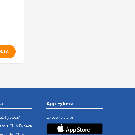
OLSA
ca
App Fybeca
lub Fybeca?
Encuéntrala en:
costo a Club Fybeca
nos del Club