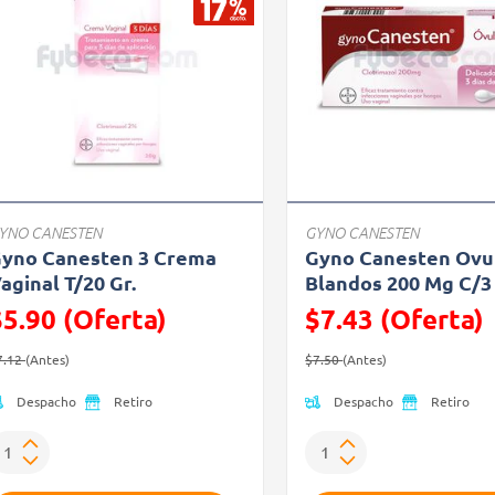
YNO CANESTEN
GYNO CANESTEN
yno Canesten 3 Crema
Gyno Canesten Ovu
aginal T/20 Gr.
Blandos 200 Mg C/3
$5.90 (Oferta)
$7.43 (Oferta)
recio reducido de
(Oferta)
Precio reducido de
(Oferta)
7.12
(Antes)
$7.50
(Antes)
Despacho
Despacho
Retiro
Retiro