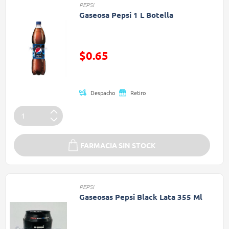
PEPSI
Gaseosa Pepsi 1 L Botella
Precio reducido de
$0.65
(Oferta)
Despacho
Retiro
FARMACIA SIN STOCK
PEPSI
Gaseosas Pepsi Black Lata 355 Ml