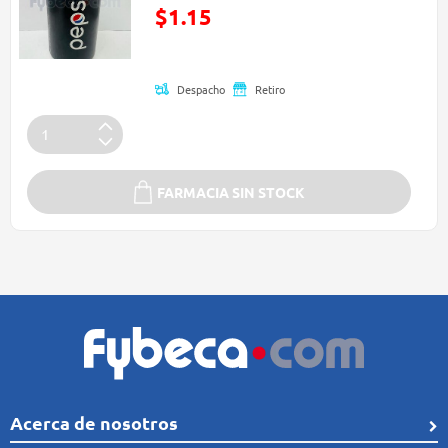
Precio reducido de
$1.15
(Oferta)
Despacho
Retiro
FARMACIA SIN STOCK
Acerca de nosotros