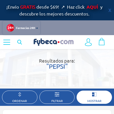
AQUÍ
¡Envío
GRATIS
desde $69! ↗ Haz click
y
descubre los mejores descuentos.
Farmacias 24H
Home
Resultados de búsqueda
Resultados para:
"PEPSI"
ORDENAR
FILTRAR
MOSTRAR