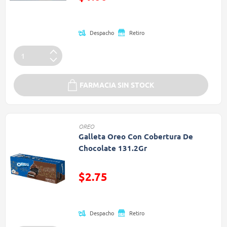
(Oferta)
Despacho
Retiro
FARMACIA SIN STOCK
OREO
Galleta Oreo Con Cobertura De
Chocolate 131.2Gr
Precio reducido de
$2.75
(Oferta)
Despacho
Retiro