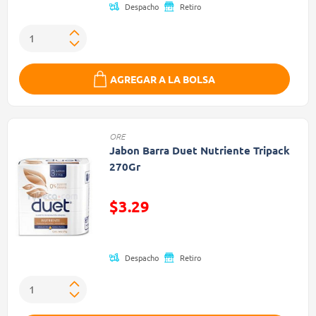
Despacho
Retiro
AGREGAR A LA BOLSA
ORE
Jabon Barra Duet Nutriente Tripack
270Gr
Precio reducido de
$3.29
(Oferta)
Despacho
Retiro