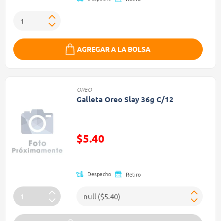
AGREGAR A LA BOLSA
OREO
Galleta Oreo Slay 36g C/12
Precio reducido de
$5.40
(Oferta)
Despacho
Retiro