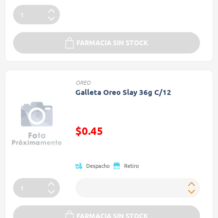
FARMACIA SIN STOCK
OREO
Galleta Oreo Slay 36g C/12
Precio reducido de
$0.45
(Oferta)
Despacho
Retiro
FARMACIA SIN STOCK