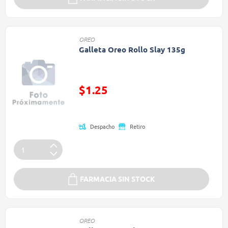
OREO
Galleta Oreo Rollo Slay 135g
Precio reducido de
$1.25
(Oferta)
Despacho
Retiro
FARMACIA SIN STOCK
OREO