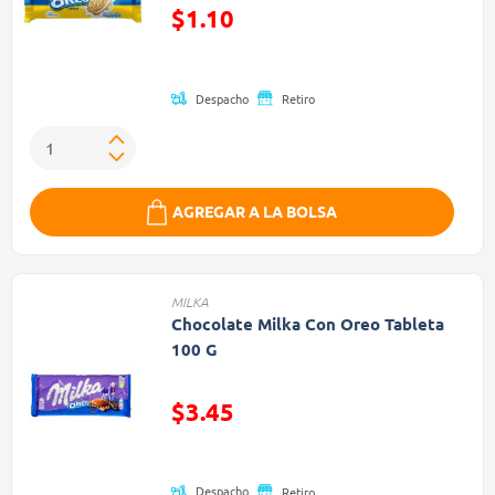
Precio reducido de
$1.10
(Oferta)
Despacho
Retiro
AGREGAR A LA BOLSA
MILKA
Chocolate Milka Con Oreo Tableta
100 G
Precio reducido de
$3.45
(Oferta)
Despacho
Retiro