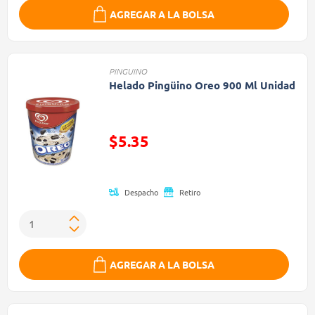
AGREGAR A LA BOLSA
PINGUINO
Helado Pingüino Oreo 900 Ml Unidad
Precio reducido de
$5.35
(Oferta)
Despacho
Retiro
AGREGAR A LA BOLSA