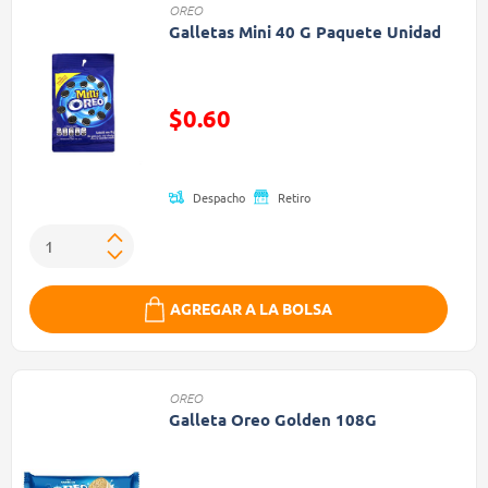
OREO
Galletas Mini 40 G Paquete Unidad
Precio reducido de
$0.60
(Oferta)
Despacho
Retiro
AGREGAR A LA BOLSA
OREO
Galleta Oreo Golden 108G