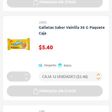
FARMACIA SIN STOCK
OREO
Galletas Sabor Vainilla 36 G Paquete
Caja
Precio reducido de
$5.40
(Oferta)
Despacho
Retiro
FARMACIA SIN STOCK
ORE