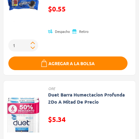
Precio reducido de
$0.55
(Oferta)
Despacho
Retiro
AGREGAR A LA BOLSA
ORE
Duet Barra Humectacion Profunda
2Do A Mitad De Precio
Precio reducido de
$5.34
(Oferta)