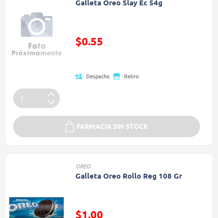
Galleta Oreo Slay Ec 54g
Precio reducido de
$0.55
(Oferta)
Despacho
Retiro
FARMACIA SIN STOCK
OREO
Galleta Oreo Rollo Reg 108 Gr
Precio reducido de
$1.00