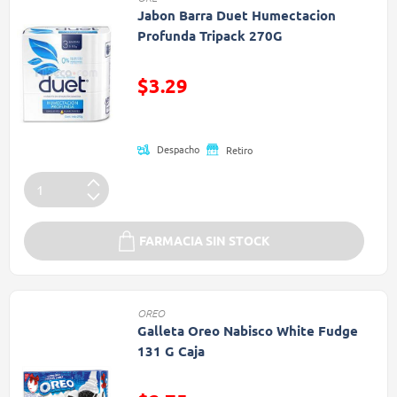
Jabon Barra Duet Humectacion
Profunda Tripack 270G
Precio reducido de
$3.29
(Oferta)
Despacho
Retiro
FARMACIA SIN STOCK
OREO
Galleta Oreo Nabisco White Fudge
131 G Caja
Precio reducido de