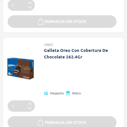
FARMACIA SIN STOCK
OREO
Galleta Oreo Con Cobertura De
Chocolate 262.4Gr
Precio reducido de
(Oferta)
Despacho
Retiro
FARMACIA SIN STOCK