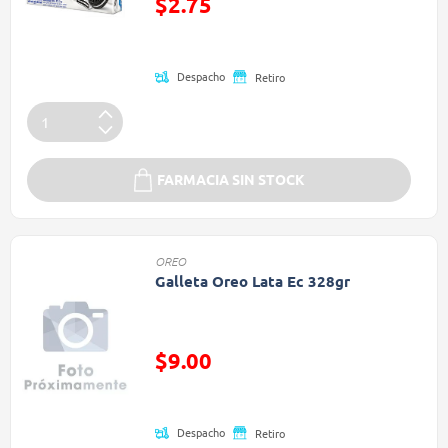
$2.75
(Oferta)
Despacho
Retiro
FARMACIA SIN STOCK
OREO
Galleta Oreo Lata Ec 328gr
Precio reducido de
$9.00
(Oferta)
Despacho
Retiro