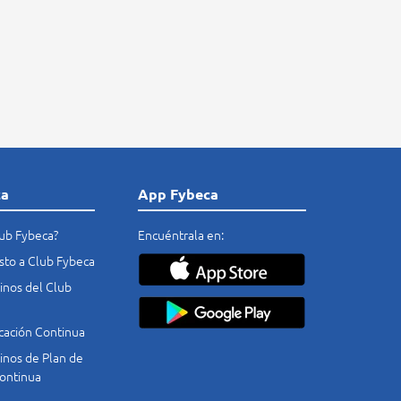
ca
App Fybeca
lub Fybeca?
Encuéntrala en:
costo a Club Fybeca
nos del Club
cación Continua
nos de Plan de
ontinua