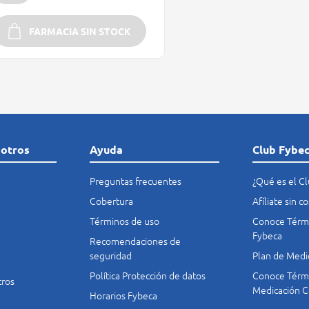
FARMACIA SIN STOCK
sotros
Ayuda
Club Fybe
Preguntas frecuentes
¿Qué es el C
Cobertura
Afíliate sin 
Términos de uso
Conoce Térmi
Fybeca
Recomendaciones de
seguridad
Plan de Medi
Política Protección de datos
Conoce Térmi
tros
Medicación C
Horarios Fybeca