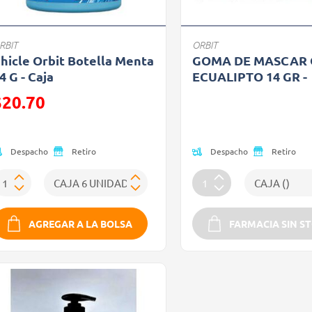
RBIT
ORBIT
hicle Orbit Botella Menta
GOMA DE MASCAR 
4 G - Caja
ECUALIPTO 14 GR -
recio reducido de
Precio reducido de
$20.70
(Oferta)
Oferta)
Despacho
Despacho
Retiro
Retiro
AGREGAR A LA BOLSA
FARMACIA SIN S