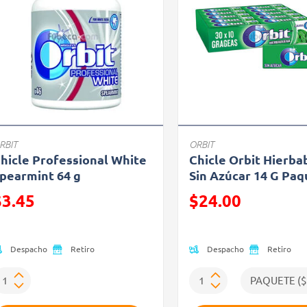
RBIT
ORBIT
hicle Professional White
Chicle Orbit Hierb
pearmint 64 g
Sin Azúcar 14 G Pa
recio reducido de
Precio reducido de
$3.45
$24.00
Oferta)
(Oferta)
Despacho
Despacho
Retiro
Retiro