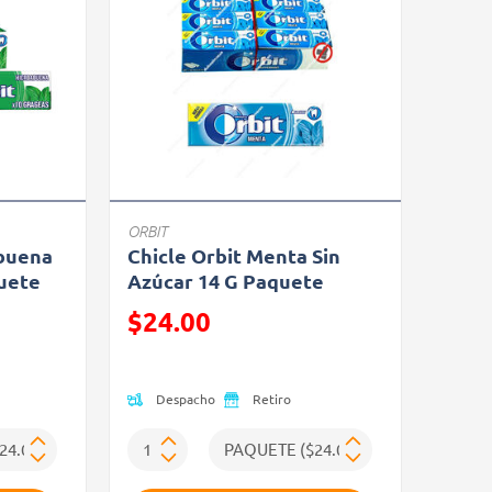
ORBIT
abuena
Chicle Orbit Menta Sin
quete
Azúcar 14 G Paquete
Precio reducido de
$24.00
(Oferta)
Despacho
Retiro