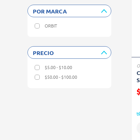
POR MARCA
ORBIT
Refine by Por marca: ORBIT
PRECIO
O
$5.00 - $10.00
Refine by Precio: $5.00 - $10.00
C
$50.00 - $100.00
S
Refine by Precio: $50.00 - $100.00
P
(