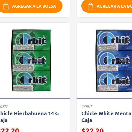
AGREGAR A LA BOLSA
AGREGAR A LA B
RBIT
ORBIT
hicle Hierbabuena 14 G
Chicle White Menta
aja
Caja
recio reducido de
Precio reducido de
$22.20
$22.20