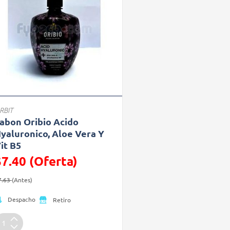
RBIT
abon Oribio Acido
yaluronico, Aloe Vera Y
it B5
$7.40 (Oferta)
recio reducido de
(Oferta)
7.63
(Antes)
Despacho
Retiro