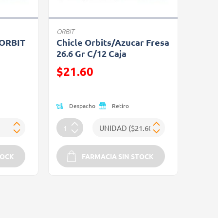
ORBIT
ORBIT
Chicle Orbits/Azucar Fresa
26.6 Gr C/12 Caja
Precio reducido de
$21.60
(Oferta)
Despacho
Retiro
TOCK
FARMACIA SIN STOCK