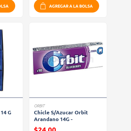
OLSA
AGREGAR A LA BOLSA
ORBIT
 14 G
Chicle S/Azucar Orbit
Arandano 14G -
Precio reducido de
$24.00