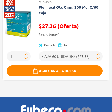
FLUIMUCIL
Fluimucil Otc Gran. 200 Mg. C/60
Caja
$27.36 (Oferta)
Precio reducido de
(Oferta)
$34.20
(Antes)
Despacho
Retiro
AGREGAR A LA BOLSA