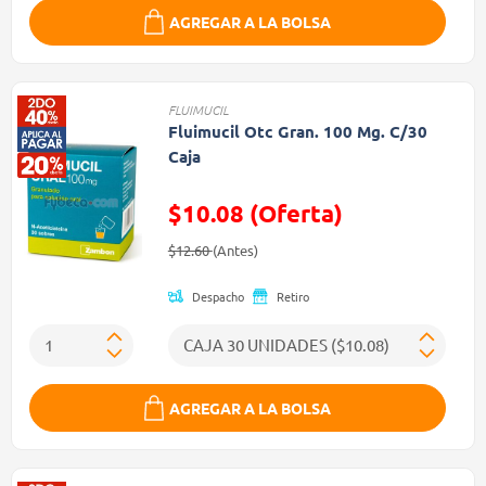
AGREGAR A LA BOLSA
FLUIMUCIL
Fluimucil Otc Gran. 100 Mg. C/30
Caja
$10.08 (Oferta)
Precio reducido de
(Oferta)
$12.60
(Antes)
Despacho
Retiro
AGREGAR A LA BOLSA