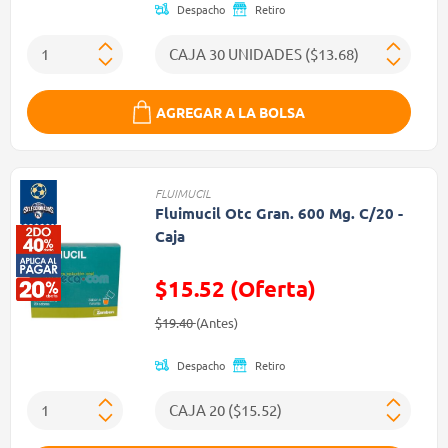
Despacho
Retiro
AGREGAR A LA BOLSA
FLUIMUCIL
Fluimucil Otc Gran. 600 Mg. C/20 -
Caja
$15.52 (Oferta)
Precio reducido de
(Oferta)
$19.40
(Antes)
Despacho
Retiro