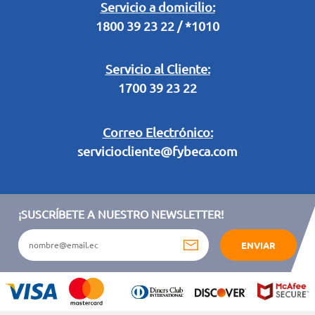
Legal Campaña Produbanco
Servicio a domicilio:
1800 39 23 22 / *1010
Términos y condiciones sorteo partido de fútbol "Tu ídolo"
Servicio al Cliente:
1700 39 23 22
Correo Electrónico:
serviciocliente@fybeca.com
¡SUSCRÍBETE A NUESTRO NEWSLETTER!
ENVIAR