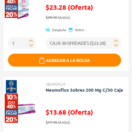
$23.28 (Oferta)
Precio reducido de
(Oferta)
$29.10
(Antes)
Despacho
Retiro
AGREGAR A LA BOLSA
NEUMOFLUX
Neumoflux Sobres 200 Mg C/30 Caja
$13.68 (Oferta)
Precio reducido de
(Oferta)
$17.10
(Antes)