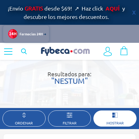
AQUÍ
¡Envío
GRATIS
desde $69! ↗ Haz click
y
descubre los mejores descuentos.
Farmacias 24H
Home
Resultados de búsqueda
Resultados para:
"NESTUM"
ORDENAR
FILTRAR
MOSTRAR