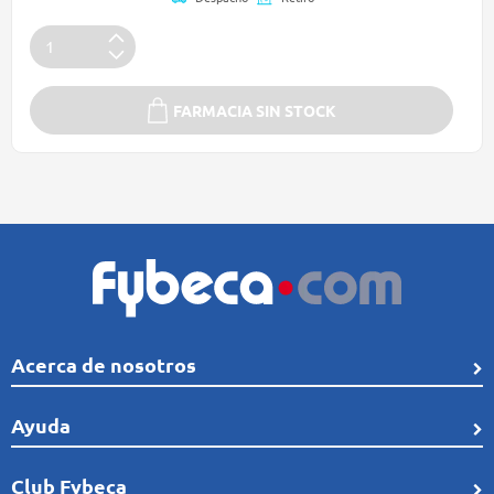
FARMACIA SIN STOCK
Acerca de nosotros
Quiénes Somos
Ayuda
Línea de tiempo
Preguntas frecuentes
Club Fybeca
Comunidad