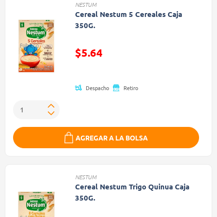
NESTUM
Cereal Nestum 5 Cereales Caja
350G.
Precio reducido de
$5.64
(Oferta)
Despacho
Retiro
AGREGAR A LA BOLSA
NESTUM
Cereal Nestum Trigo Quinua Caja
350G.