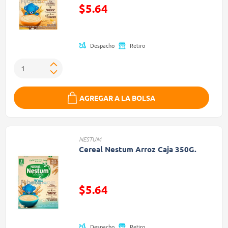
Precio reducido de
$5.64
(Oferta)
Despacho
Retiro
AGREGAR A LA BOLSA
NESTUM
Cereal Nestum Arroz Caja 350G.
Precio reducido de
$5.64
(Oferta)
Despacho
Retiro