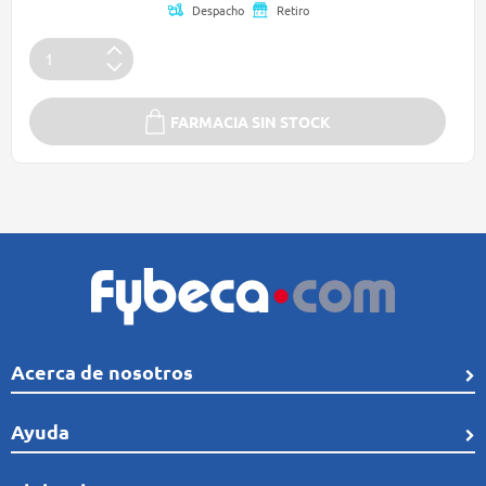
Despacho
Retiro
FARMACIA SIN STOCK
Acerca de nosotros
Quiénes Somos
Ayuda
Línea de tiempo
Preguntas frecuentes