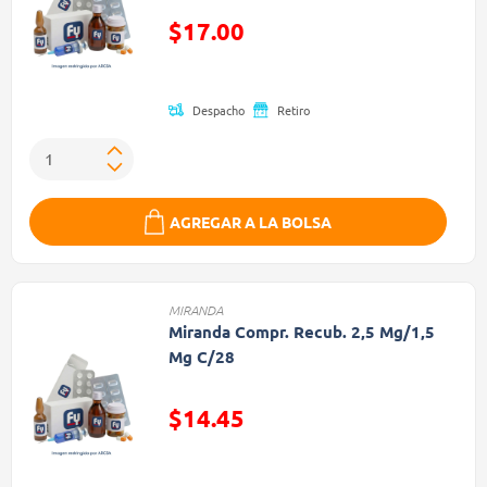
Precio reducido de
$17.00
(Oferta)
Despacho
Retiro
AGREGAR A LA BOLSA
MIRANDA
Miranda Compr. Recub. 2,5 Mg/1,5
Mg C/28
Precio reducido de
$14.45
(Oferta)