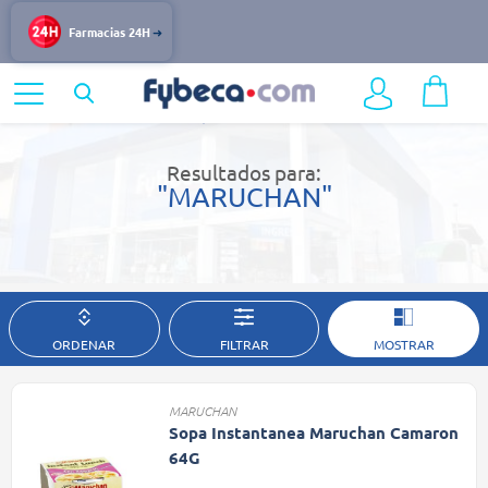
Farmacias 24H
Home
Resultados de búsqueda
Resultados para:
"MARUCHAN"
ORDENAR
FILTRAR
MOSTRAR
MARUCHAN
Sopa Instantanea Maruchan Camaron
64G