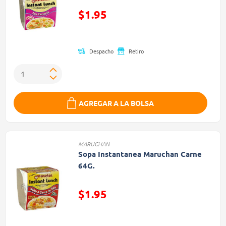
Precio reducido de
$1.95
(Oferta)
Despacho
Retiro
AGREGAR A LA BOLSA
MARUCHAN
Sopa Instantanea Maruchan Carne
64G.
Precio reducido de
$1.95
(Oferta)