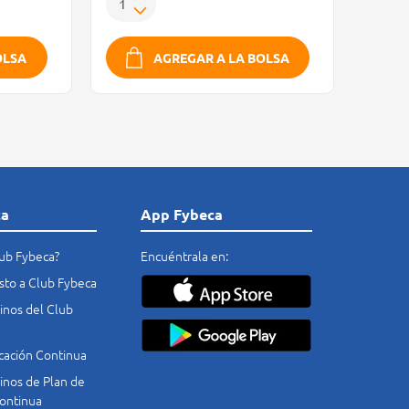
OLSA
AGREGAR A LA BOLSA
ca
App Fybeca
lub Fybeca?
Encuéntrala en:
costo a Club Fybeca
nos del Club
cación Continua
nos de Plan de
ontinua