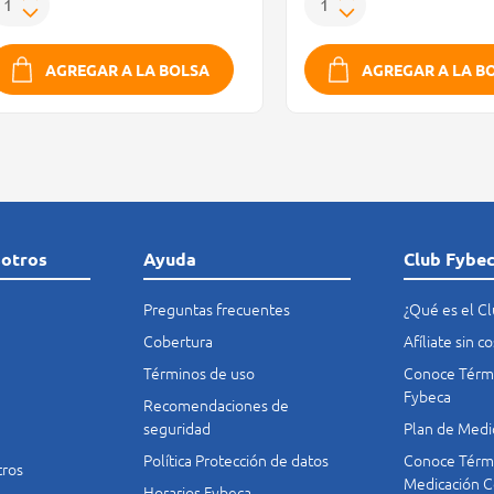
AGREGAR A LA BOLSA
AGREGAR A LA B
sotros
Ayuda
Club Fybe
Preguntas frecuentes
¿Qué es el C
Cobertura
Afíliate sin 
Términos de uso
Conoce Térmi
Fybeca
Recomendaciones de
seguridad
Plan de Medi
Política Protección de datos
Conoce Térmi
tros
Medicación C
Horarios Fybeca