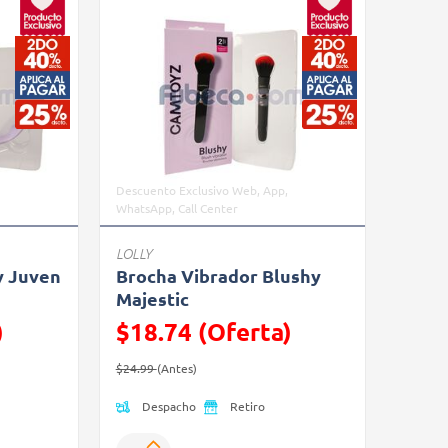
,
Descuento Exclusivo Web, App,
WhatsApp, Call Center
LOLLY
y Juven
Brocha Vibrador Blushy
Majestic
)
$18.74 (Oferta)
Precio reducido de
(Oferta)
$24.99
(Antes)
Despacho
Retiro