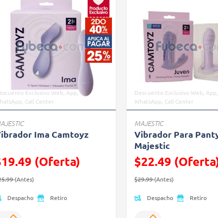
escuento Exclusivo Web, App,
Descuento Exclusivo Web, App
hatsApp, Call Center
WhatsApp, Call Center
AJESTIC
MAJESTIC
ibrador Ima Camtoyz
Vibrador Para Pant
Majestic
$19.49 (Oferta)
$22.49 (Oferta
recio reducido de
(Oferta)
Precio reducido de
(Oferta)
25.99
(Antes)
$29.99
(Antes)
Despacho
Despacho
Retiro
Retiro