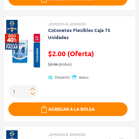
JOHNSON & JOHNSON
Cotonetes Flexibles Caja 75
Unidades
$2.00 (Oferta)
Precio reducido de
(Oferta)
$2.06
(Antes)
Despacho
Retiro
AGREGAR A LA BOLSA
JOHNSON & JOHNSON