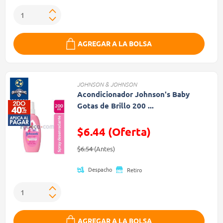
AGREGAR A LA BOLSA
JOHNSON & JOHNSON
Acondicionador Johnson's Baby
Gotas de Brillo 200 ...
$6.44 (Oferta)
Precio reducido de
(Oferta)
$6.54
(Antes)
Despacho
Retiro
AGREGAR A LA BOLSA