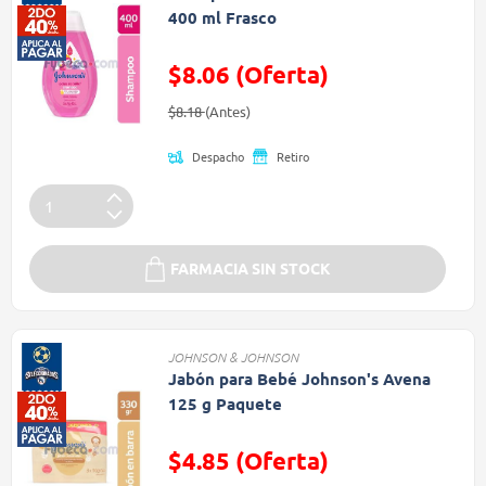
400 ml Frasco
$8.06 (Oferta)
Precio reducido de
(Oferta)
$8.18
(Antes)
Despacho
Retiro
FARMACIA SIN STOCK
JOHNSON & JOHNSON
Jabón para Bebé Johnson's Avena
125 g Paquete
$4.85 (Oferta)