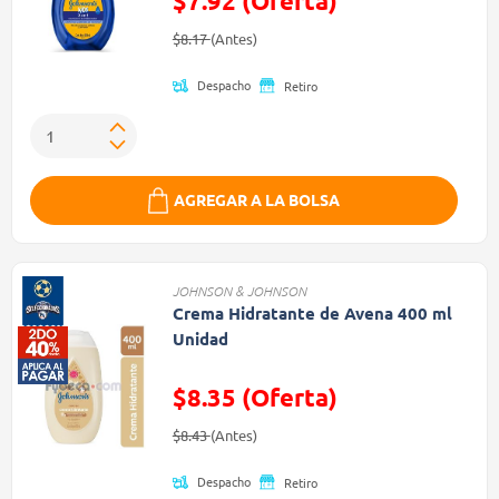
$7.92 (Oferta)
Precio reducido de
(Oferta)
$8.17
(Antes)
Despacho
Retiro
AGREGAR A LA BOLSA
JOHNSON & JOHNSON
Crema Hidratante de Avena 400 ml
Unidad
$8.35 (Oferta)
Precio reducido de
(Oferta)
$8.43
(Antes)
Despacho
Retiro