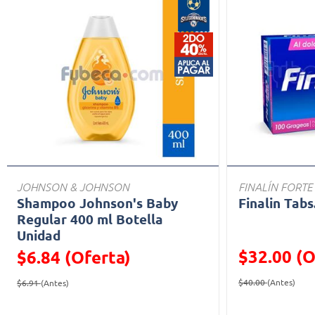
JOHNSON & JOHNSON
FINALÍN FORTE
Shampoo Johnson's Baby
Finalin Tabs
Regular 400 ml Botella
Unidad
$32.00 (O
$6.84 (Oferta)
Precio reducid
(Ofe
Precio reducido de
(Oferta)
$40.00
(Antes)
$6.91
(Antes)