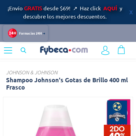
AQUÍ
¡Envío
GRATIS
desde $69! ↗ Haz click
y
descubre los mejores descuentos.
Farmacias 24H
Home
Cuidado Personal
Capilar
Shampoo
Shampoo
JOHNSON & JOHNSON
Shampoo Johnson's Gotas de Brillo 400 ml
Frasco