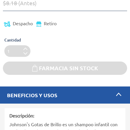
$8.18
(Antes)
Precio reducido de
(Oferta)
Despacho
Retiro
Cantidad
FARMACIA SIN STOCK
BENEFICIOS Y USOS
Descripción:
Johnson's Gotas de Brillo es un shampoo infantil con