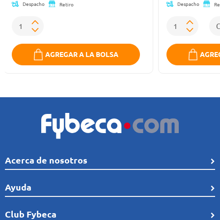
Despacho
Despacho
Retiro
Re
AGREGAR A LA BOLSA
AGREG
Acerca de nosotros
Quiénes Somos
Ayuda
Línea de tiempo
Preguntas frecuentes
Club Fybeca
Comunidad