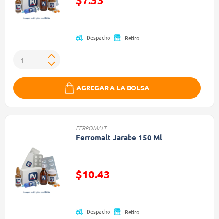
$7.33
Precio reducido de
Despacho
Retiro
AGREGAR A LA BOLSA
FERROMALT
Ferromalt Jarabe 150 Ml
$10.43
Precio reducido de
Despacho
Retiro