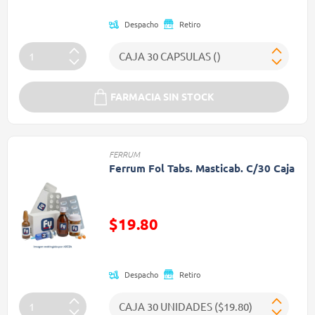
Despacho
Retiro
FARMACIA SIN STOCK
FERRUM
Ferrum Fol Tabs. Masticab. C/30 Caja
Precio reducido de
$19.80
(Oferta)
Despacho
Retiro