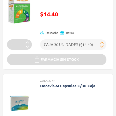
Precio reducido de
$14.40
(Oferta)
Despacho
Retiro
FARMACIA SIN STOCK
DECAVIT-M
Decavit-M Capsulas C/30 Caja
Precio reducido de
(Oferta)