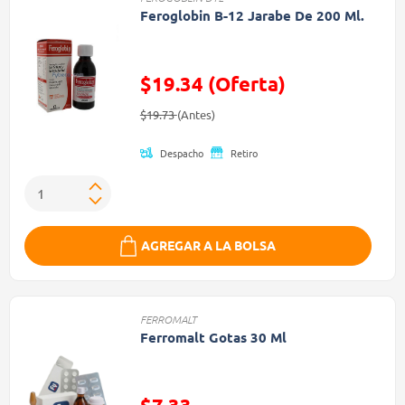
Feroglobin B-12 Jarabe De 200 Ml.
$19.34 (Oferta)
Precio reducido de
(Oferta)
$19.73
(Antes)
Despacho
Retiro
AGREGAR A LA BOLSA
FERROMALT
Ferromalt Gotas 30 Ml