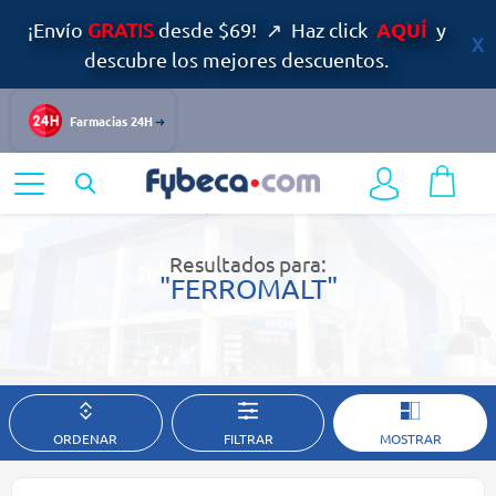
AQUÍ
¡Envío
GRATIS
desde $69! ↗ Haz click
y
descubre los mejores descuentos.
Farmacias 24H
Home
Resultados de búsqueda
Resultados para:
"FERROMALT"
ORDENAR
FILTRAR
MOSTRAR