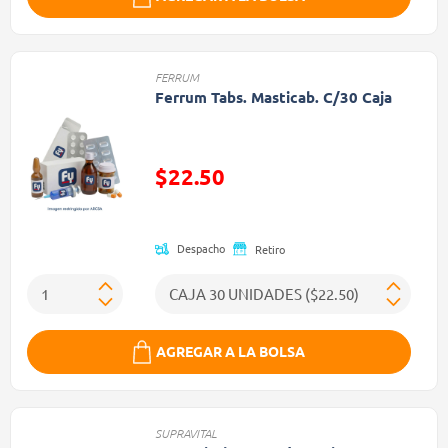
FERRUM
Ferrum Tabs. Masticab. C/30 Caja
Precio reducido de
$22.50
(Oferta)
Despacho
Retiro
AGREGAR A LA BOLSA
SUPRAVITAL