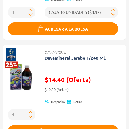
AGREGAR A LA BOLSA
DAYAMINERAL
Dayamineral Jarabe F/240 Ml.
$14.40 (Oferta)
Precio reducido de
(Oferta)
$19.20
(Antes)
Despacho
Retiro