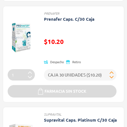
PRENAFER
Prenafer Caps. C/30 Caja
Precio reducido de
$10.20
(Oferta)
Despacho
Retiro
FARMACIA SIN STOCK
SUPRAVITAL
Supravital Caps. Platinum C/30 Caja