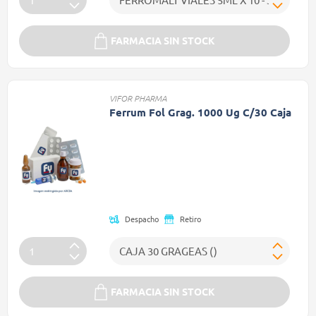
FARMACIA SIN STOCK
VIFOR PHARMA
Ferrum Fol Grag. 1000 Ug C/30 Caja
Precio reducido de
(Oferta)
Despacho
Retiro
FARMACIA SIN STOCK