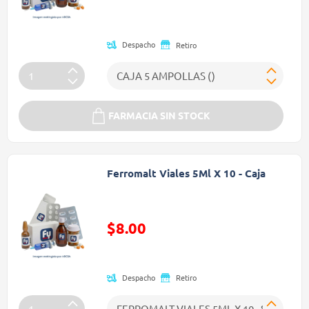
Despacho
Retiro
FARMACIA SIN STOCK
Ferromalt Viales 5Ml X 10 - Caja
Precio reducido de
$8.00
(Oferta)
Despacho
Retiro