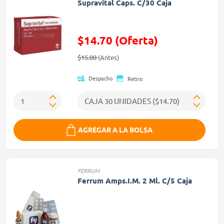
Supravital Caps. C/30 Caja
$14.70 (Oferta)
Precio reducido de
(Oferta)
$15.00
(Antes)
Despacho
Retiro
AGREGAR A LA BOLSA
FERRUM
Ferrum Amps.I.M. 2 Ml. C/5 Caja
Precio reducido de
(Oferta)