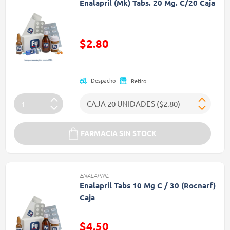
Enalapril (Mk) Tabs. 20 Mg. C/20 Caja
Precio reducido de
$2.80
(Oferta)
Despacho
Retiro
FARMACIA SIN STOCK
ENALAPRIL
Enalapril Tabs 10 Mg C / 30 (Rocnarf)
Caja
Precio reducido de
$4.50