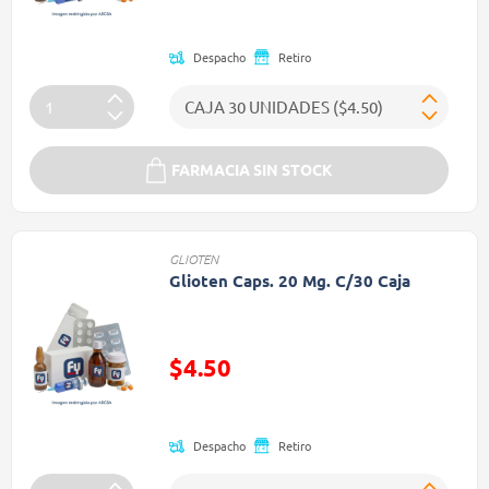
(Oferta)
Despacho
Retiro
FARMACIA SIN STOCK
GLIOTEN
Glioten Caps. 20 Mg. C/30 Caja
Precio reducido de
$4.50
(Oferta)
Despacho
Retiro