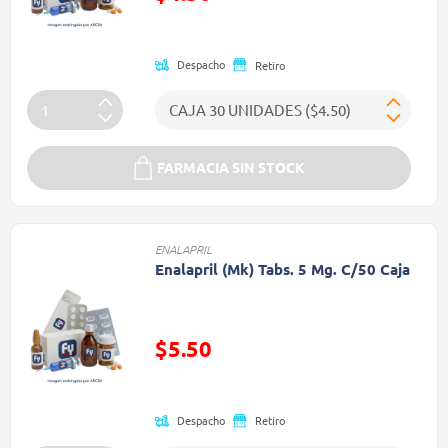
(Oferta)
Despacho
Retiro
FARMACIA SIN STOCK
ENALAPRIL
Enalapril (Mk) Tabs. 5 Mg. C/50 Caja
Precio reducido de
$5.50
(Oferta)
Despacho
Retiro