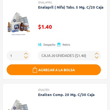
ENALAPRIL
Enalapril ( Nifa) Tabs. 5 Mg. C/20 Caja
Precio reducido de
$1.40
(Oferta)
Despacho
Retiro
AGREGAR A LA BOLSA
ENALTEN
Enalten Comp. 20 Mg. C/30 Caja