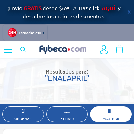
AQUÍ
¡Envío
GRATIS
desde $69! ↗ Haz click
y
descubre los mejores descuentos.
Farmacias 24H
Home
Resultados de búsqueda
Resultados para:
"ENALAPRIL"
ORDENAR
FILTRAR
MOSTRAR