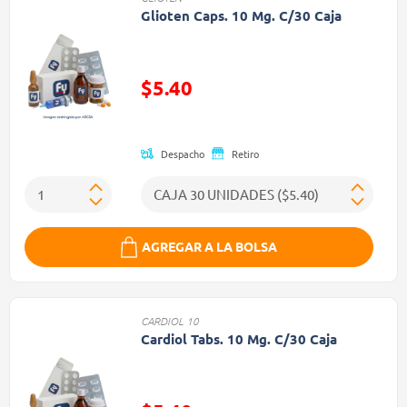
Glioten Caps. 10 Mg. C/30 Caja
Precio reducido de
$5.40
(Oferta)
Despacho
Retiro
AGREGAR A LA BOLSA
CARDIOL 10
Cardiol Tabs. 10 Mg. C/30 Caja
Precio reducido de