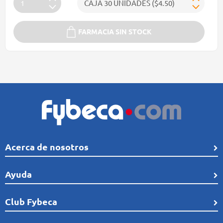
FARMACIA SIN STOCK
Acerca de nosotros
Quiénes Somos
Ayuda
Línea de tiempo
Preguntas frecuentes
Club Fybeca
Comunidad
Cobertura
Distribución