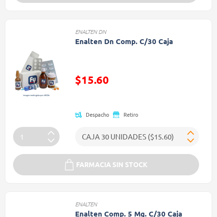
ENALTEN DN
Enalten Dn Comp. C/30 Caja
Precio reducido de
$15.60
(Oferta)
Despacho
Retiro
FARMACIA SIN STOCK
ENALTEN
Enalten Comp. 5 Mg. C/30 Caja