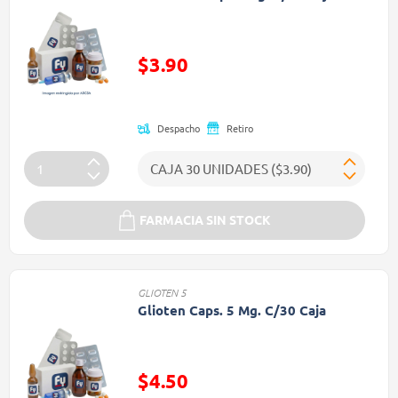
Precio reducido de
$3.90
(Oferta)
Despacho
Retiro
FARMACIA SIN STOCK
GLIOTEN 5
Glioten Caps. 5 Mg. C/30 Caja
Precio reducido de
$4.50