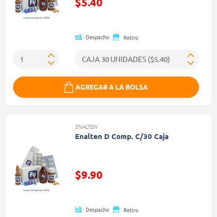
$5.40
(Oferta)
Despacho
Retiro
AGREGAR A LA BOLSA
ENALTEN
Enalten D Comp. C/30 Caja
Precio reducido de
$9.90
(Oferta)
Despacho
Retiro