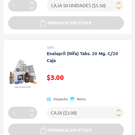
FARMACIA SIN STOCK
NIFA
Enalapril (Nifa) Tabs. 20 Mg. C/20
Caja
Precio reducido de
$3.00
(Oferta)
Despacho
Retiro
FARMACIA SIN STOCK