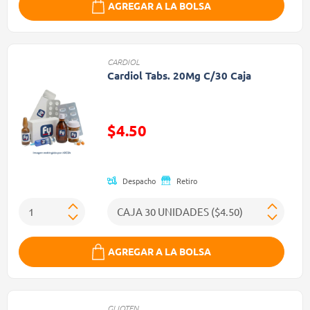
AGREGAR A LA BOLSA
CARDIOL
Cardiol Tabs. 20Mg C/30 Caja
Precio reducido de
$4.50
(Oferta)
Despacho
Retiro
AGREGAR A LA BOLSA
GLIOTEN