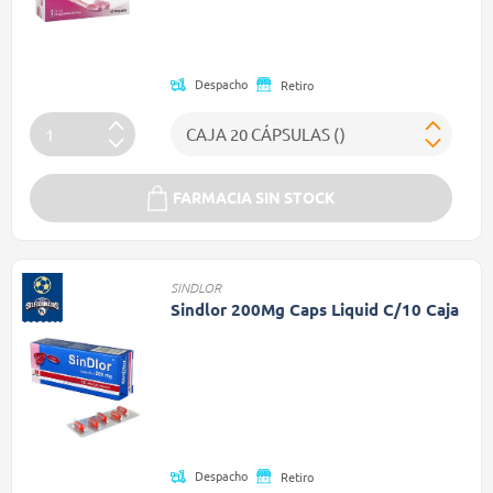
(Oferta)
Despacho
Retiro
FARMACIA SIN STOCK
SINDLOR
Sindlor 200Mg Caps Liquid C/10 Caja
Precio reducido de
(Oferta)
Despacho
Retiro