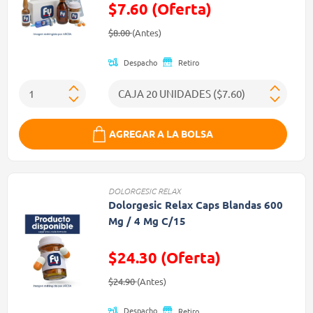
$7.60 (Oferta)
Precio reducido de
(Oferta)
$8.00
(Antes)
Despacho
Retiro
AGREGAR A LA BOLSA
DOLORGESIC RELAX
Dolorgesic Relax Caps Blandas 600
Mg / 4 Mg C/15
$24.30 (Oferta)
Precio reducido de
(Oferta)
$24.90
(Antes)
Despacho
Retiro