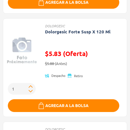
AGREGAR A LA BOLSA
DOLORGESIC
Dolorgesic Forte Susp X 120 Ml
$5.83 (Oferta)
Precio reducido de
(Oferta)
$5.88
(Antes)
Despacho
Retiro
AGREGAR A LA BOLSA
DOLORGESIC