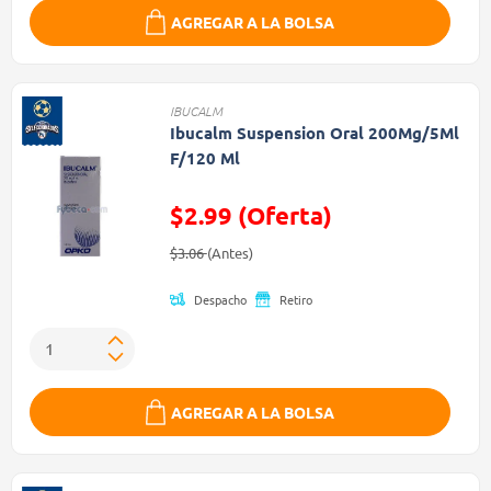
AGREGAR A LA BOLSA
IBUCALM
Ibucalm Suspension Oral 200Mg/5Ml
F/120 Ml
$2.99 (Oferta)
Precio reducido de
(Oferta)
$3.06
(Antes)
Despacho
Retiro
AGREGAR A LA BOLSA