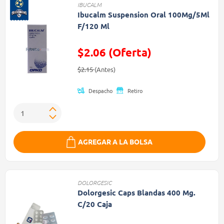
IBUCALM
Ibucalm Suspension Oral 100Mg/5Ml
F/120 Ml
$2.06 (Oferta)
Precio reducido de
(Oferta)
$2.15
(Antes)
Despacho
Retiro
AGREGAR A LA BOLSA
DOLORGESIC
Dolorgesic Caps Blandas 400 Mg.
C/20 Caja