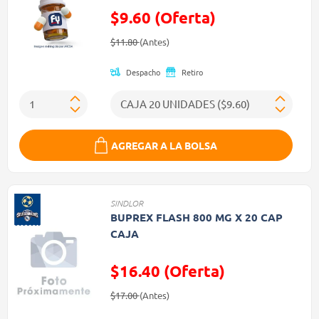
$9.60 (Oferta)
Precio reducido de
(Oferta)
$11.80
(Antes)
Despacho
Retiro
AGREGAR A LA BOLSA
SINDLOR
BUPREX FLASH 800 MG X 20 CAP
CAJA
$16.40 (Oferta)
Precio reducido de
(Oferta)
$17.00
(Antes)