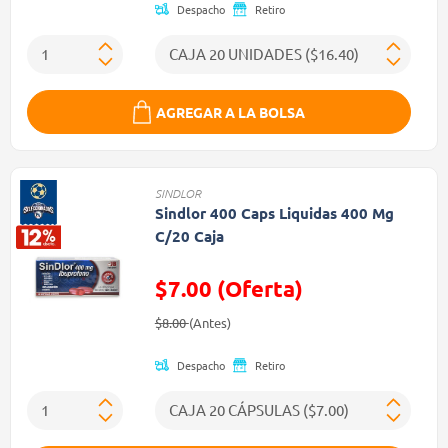
Despacho
Retiro
AGREGAR A LA BOLSA
SINDLOR
Sindlor 400 Caps Liquidas 400 Mg
C/20 Caja
$7.00 (Oferta)
Precio reducido de
(Oferta)
$8.00
(Antes)
Despacho
Retiro