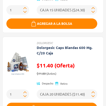
AGREGAR A LA BOLSA
DOLORGESIC
Dolorgesic Caps Blandas 600 Mg.
C/20 Caja
$11.40 (Oferta)
Precio reducido de
(Oferta)
$11.80
(Antes)
Despacho
Retiro