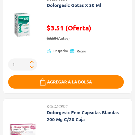
Dolorgesic Gotas X 30 Ml
$3.51 (Oferta)
Precio reducido de
(Oferta)
$3.60
(Antes)
Despacho
Retiro
AGREGAR A LA BOLSA
DOLORGESIC
Dolorgesic Fem Capsulas Blandas
200 Mg C/20 Caja
Precio reducido de