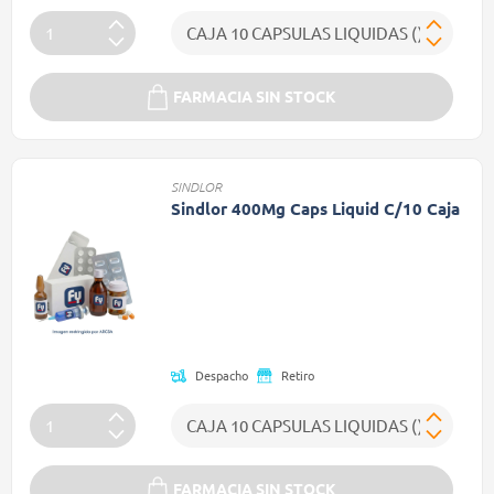
FARMACIA SIN STOCK
SINDLOR
Sindlor 400Mg Caps Liquid C/10 Caja
Precio reducido de
(Oferta)
Despacho
Retiro
FARMACIA SIN STOCK