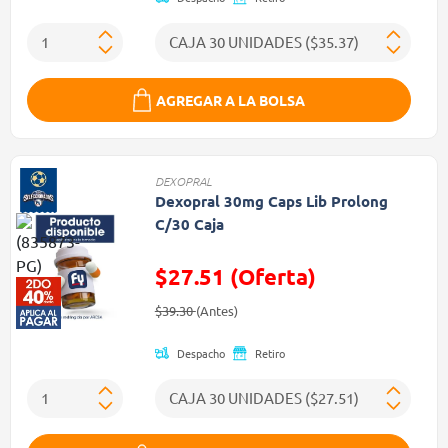
AGREGAR A LA BOLSA
DEXOPRAL
Dexopral 30mg Caps Lib Prolong
C/30 Caja
$27.51 (Oferta)
Precio reducido de
(Oferta)
$39.30
(Antes)
Despacho
Retiro