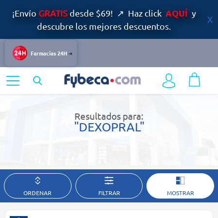
AQUÍ
¡Envío
GRATIS
desde $69! ↗ Haz click
y
descubre los mejores descuentos.
Farmacias 24H
Home
Resultados de búsqueda
Resultados para:
"DEXOPRAL"
ORDENAR
FILTRAR
MOSTRAR