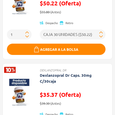
$50.22 (Oferta)
Precio reducido de
(Oferta)
$55.80
(Antes)
Despacho
Retiro
AGREGAR A LA BOLSA
DEXLANZOPRAL DR
Dexlanzopral Dr Caps. 30mg
C/30caja
$35.37 (Oferta)
Precio reducido de
(Oferta)
$39.30
(Antes)
Despacho
Retiro