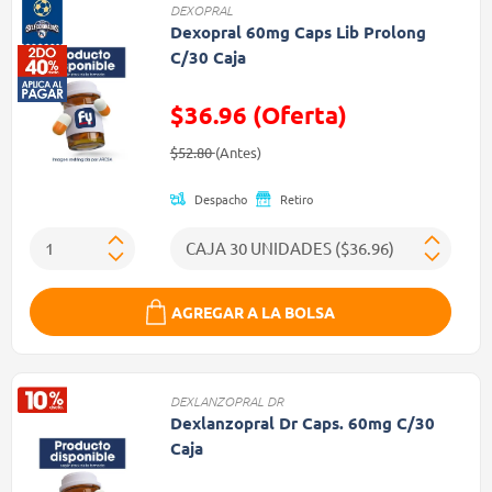
DEXOPRAL
Dexopral 60mg Caps Lib Prolong
C/30 Caja
$36.96 (Oferta)
Precio reducido de
(Oferta)
$52.80
(Antes)
Despacho
Retiro
AGREGAR A LA BOLSA
DEXLANZOPRAL DR
Dexlanzopral Dr Caps. 60mg C/30
Caja