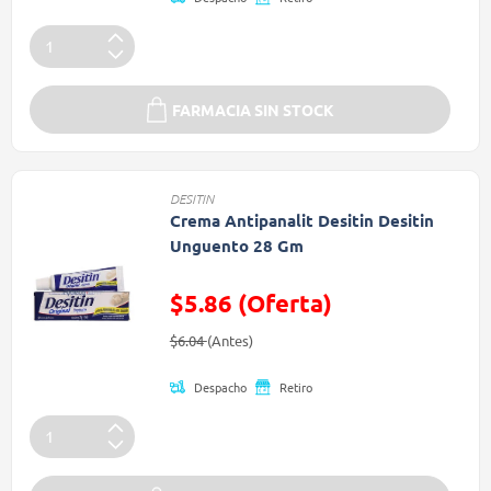
FARMACIA SIN STOCK
DESITIN
Crema Antipanalit Desitin Desitin
Unguento 28 Gm
$5.86 (Oferta)
Precio reducido de
(Oferta)
$6.04
(Antes)
Despacho
Retiro