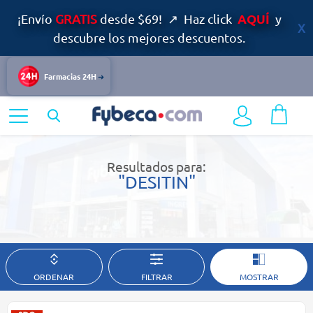
AQUÍ
¡Envío
GRATIS
desde $69! ↗ Haz click
y
descubre los mejores descuentos.
Farmacias 24H
Home
Resultados de búsqueda
Resultados para:
"DESITIN"
ORDENAR
FILTRAR
MOSTRAR