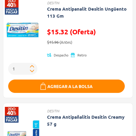
DESITIN
Crema Antipanalit Desitin Ungüento
113 Gm
$15.32 (Oferta)
Precio reducido de
(Oferta)
$15.96
(Antes)
Despacho
Retiro
AGREGAR A LA BOLSA
DESITIN
Crema Antipañalitis Desitin Creamy
57 g