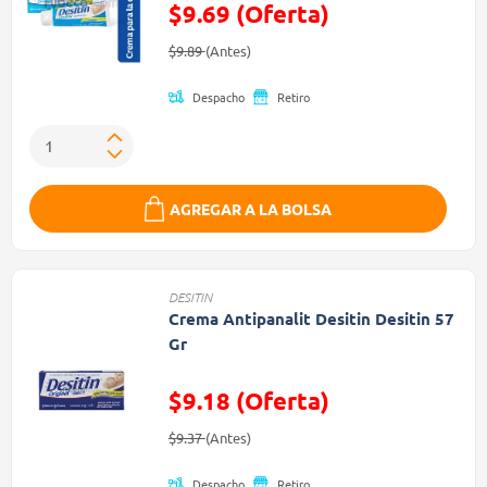
$9.69 (Oferta)
Precio reducido de
(Oferta)
$9.89
(Antes)
Despacho
Retiro
AGREGAR A LA BOLSA
DESITIN
Crema Antipanalit Desitin Desitin 57
Gr
$9.18 (Oferta)
Precio reducido de
(Oferta)
$9.37
(Antes)
Despacho
Retiro