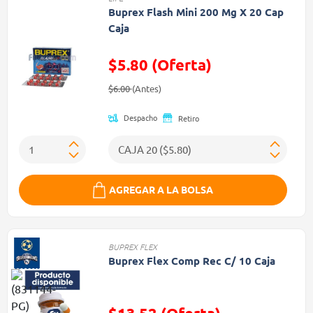
Buprex Flash Mini 200 Mg X 20 Cap
Caja
$5.80 (Oferta)
Precio reducido de
(Oferta)
$6.00
(Antes)
Despacho
Retiro
AGREGAR A LA BOLSA
BUPREX FLEX
Buprex Flex Comp Rec C/ 10 Caja