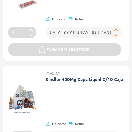
Despacho
Retiro
FARMACIA SIN STOCK
SINDLOR
Sindlor 400Mg Caps Liquid C/10 Caja
Precio reducido de
(Oferta)
Despacho
Retiro