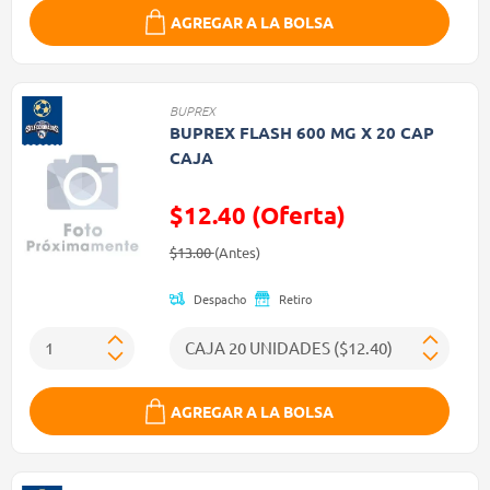
AGREGAR A LA BOLSA
BUPREX
BUPREX FLASH 600 MG X 20 CAP
CAJA
$12.40 (Oferta)
Precio reducido de
(Oferta)
$13.00
(Antes)
Despacho
Retiro
AGREGAR A LA BOLSA