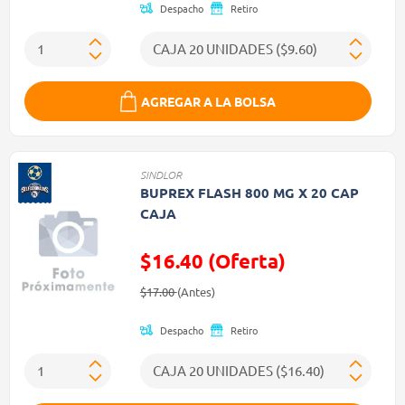
Despacho
Retiro
AGREGAR A LA BOLSA
SINDLOR
BUPREX FLASH 800 MG X 20 CAP
CAJA
$16.40 (Oferta)
Precio reducido de
(Oferta)
$17.00
(Antes)
Despacho
Retiro