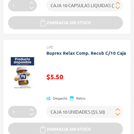
FARMACIA SIN STOCK
LIFE
Buprex Relax Comp. Recub C/10 Caja
Precio reducido de
$5.50
(Oferta)
Despacho
Retiro
FARMACIA SIN STOCK