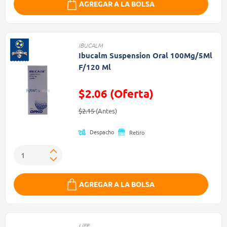
AGREGAR A LA BOLSA
IBUCALM
Ibucalm Suspension Oral 100Mg/5Ml
F/120 Ml
$2.06 (Oferta)
Precio reducido de
(Oferta)
$2.15
(Antes)
Despacho
Retiro
AGREGAR A LA BOLSA
LIFE