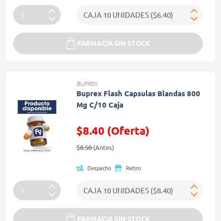
FARMACIA SIN STOCK
BUPREX
Buprex Flash Capsulas Blandas 800
Mg C/10 Caja
$8.40 (Oferta)
Precio reducido de
(Oferta)
$8.50
(Antes)
Despacho
Retiro
FARMACIA SIN STOCK