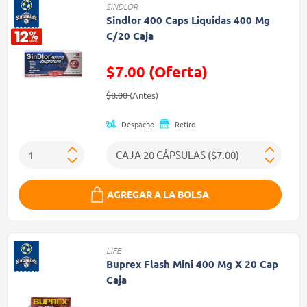
SINDLOR
Sindlor 400 Caps Liquidas 400 Mg
C/20 Caja
$7.00 (Oferta)
Precio reducido de
(Oferta)
$8.00
(Antes)
Despacho
Retiro
AGREGAR A LA BOLSA
LIFE
Buprex Flash Mini 400 Mg X 20 Cap
Caja