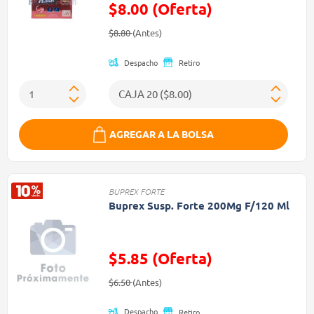
$8.00 (Oferta)
Precio reducido de
(Oferta)
$8.80
(Antes)
Despacho
Retiro
AGREGAR A LA BOLSA
BUPREX FORTE
Buprex Susp. Forte 200Mg F/120 Ml
$5.85 (Oferta)
Precio reducido de
(Oferta)
$6.50
(Antes)
Despacho
Retiro