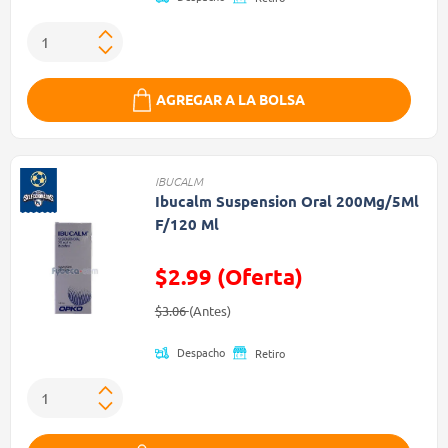
AGREGAR A LA BOLSA
IBUCALM
Ibucalm Suspension Oral 200Mg/5Ml
F/120 Ml
$2.99 (Oferta)
Precio reducido de
(Oferta)
$3.06
(Antes)
Despacho
Retiro