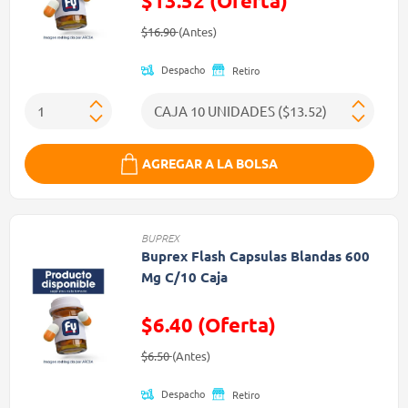
$13.52 (Oferta)
Precio reducido de
(Oferta)
$16.90
(Antes)
Despacho
Retiro
AGREGAR A LA BOLSA
BUPREX
Buprex Flash Capsulas Blandas 600
Mg C/10 Caja
$6.40 (Oferta)
Precio reducido de
(Oferta)
$6.50
(Antes)
Despacho
Retiro