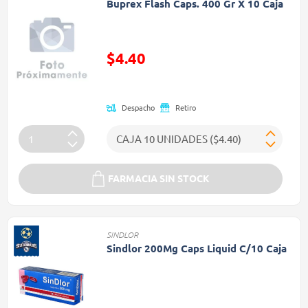
Buprex Flash Caps. 400 Gr X 10 Caja
Precio reducido de
$4.40
(Oferta)
Despacho
Retiro
FARMACIA SIN STOCK
SINDLOR
Sindlor 200Mg Caps Liquid C/10 Caja
Precio reducido de
(Oferta)