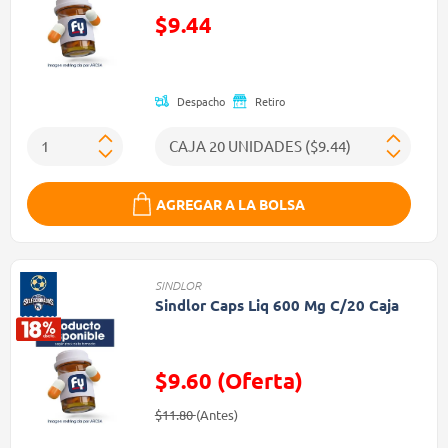
$9.44
Precio reducido de
Despacho
Retiro
AGREGAR A LA BOLSA
SINDLOR
Sindlor Caps Liq 600 Mg C/20 Caja
$9.60 (Oferta)
Precio reducido de
(Oferta)
$11.80
(Antes)