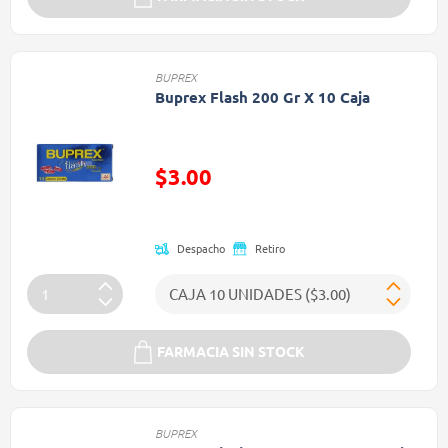
BUPREX
Buprex Flash 200 Gr X 10 Caja
Precio reducido de
$3.00
(Oferta)
Despacho
Retiro
FARMACIA SIN STOCK
BUPREX