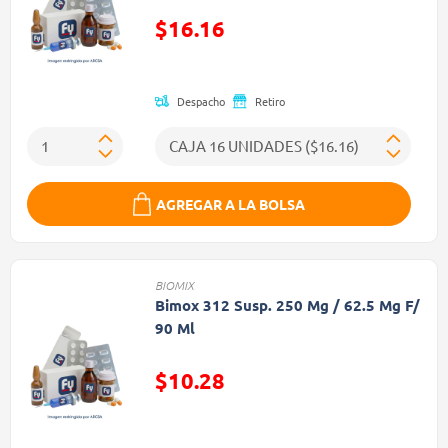
Precio reducido de
$16.16
(Oferta)
Despacho
Retiro
AGREGAR A LA BOLSA
BIOMIX
Bimox 312 Susp. 250 Mg / 62.5 Mg F/
90 Ml
$10.28
Precio reducido de