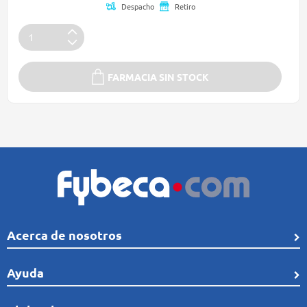
Despacho
Retiro
FARMACIA SIN STOCK
Acerca de nosotros
Quiénes Somos
Ayuda
Línea de tiempo
Preguntas frecuentes