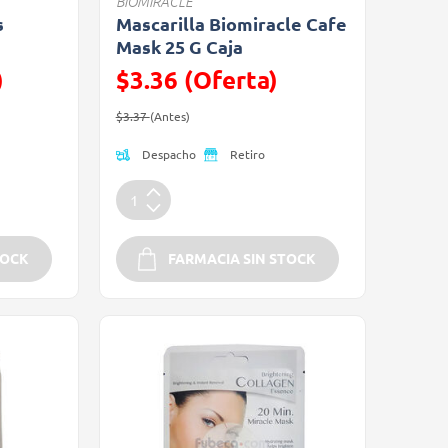
BIOMIRACLE
s
Mascarilla Biomiracle Cafe
Mask 25 G Caja
)
$3.36 (Oferta)
Precio reducido de
(Oferta)
$3.37
(Antes)
Despacho
Retiro
TOCK
FARMACIA SIN STOCK