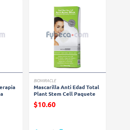
BIOMIRACLE
erapia
Mascarilla Anti Edad Total
ja
Plant Stem Cell Paquete
Precio reducido de
$10.60
(Oferta)