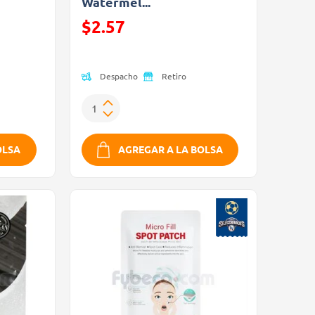
Watermel...
Precio reducido de
$2.57
(Oferta)
Despacho
Retiro
OLSA
AGREGAR A LA BOLSA