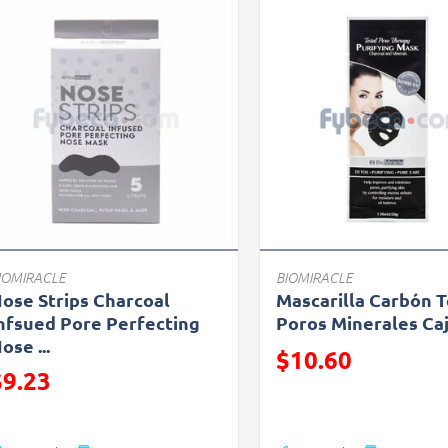
IOMIRACLE
BIOMIRACLE
ose Strips Charcoal
Mascarilla Carbón T
nfsued Pore Perfecting
Poros Minerales Ca
ose ...
Precio reducido de
$10.60
recio reducido de
$9.23
(Oferta)
Oferta)