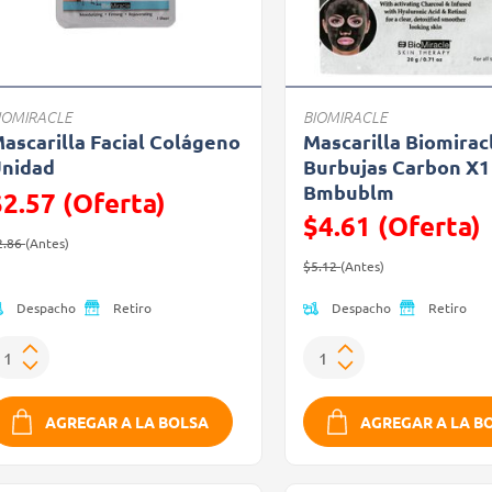
IOMIRACLE
BIOMIRACLE
ascarilla Facial Colágeno
Mascarilla Biomirac
nidad
Burbujas Carbon X1
Bmbublm
$2.57 (Oferta)
$4.61 (Oferta)
recio reducido de
(Oferta)
2.86
(Antes)
Precio reducido de
(Oferta)
$5.12
(Antes)
Despacho
Despacho
Retiro
Retiro
AGREGAR A LA BOLSA
AGREGAR A LA B