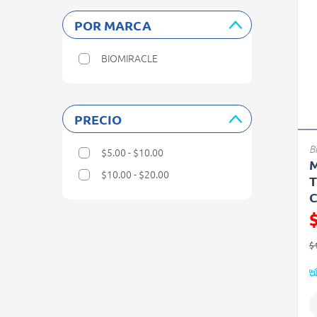
POR MARCA
BIOMIRACLE
Refine by Por marca: BIOMIRACLE
PRECIO
B
$5.00 - $10.00
Refine by Precio: $5.00 - $10.00
M
$10.00 - $20.00
T
Refine by Precio: $10.00 - $20.00
C
P
$