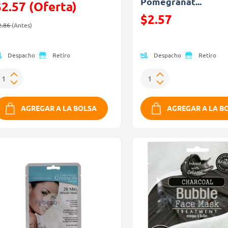
Pomegranat...
$2.57 (Oferta)
Precio reducido de
$2.57
recio reducido de
(Oferta)
2.86
(Antes)
(Oferta)
Despacho
Despacho
Retiro
Retiro
AGREGAR A LA BOLSA
AGREGAR A LA B