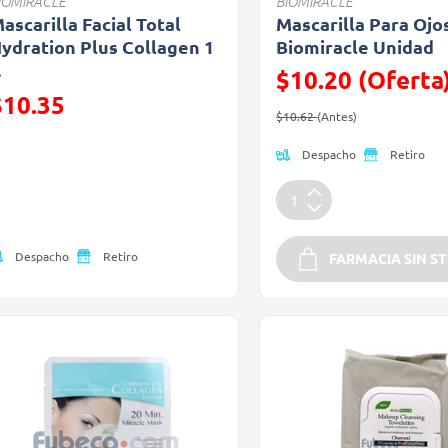
IOMIRACLE
BIOMIRACLE
ascarilla Facial Total
Mascarilla Para Ojo
ydration Plus Collagen 1
Biomiracle Unidad
.
$10.20 (Oferta
recio reducido de
$10.35
Precio reducido de
(Oferta)
$10.62
(Antes)
Oferta)
Despacho
Retiro
Despacho
Retiro
FARMACIA SIN S