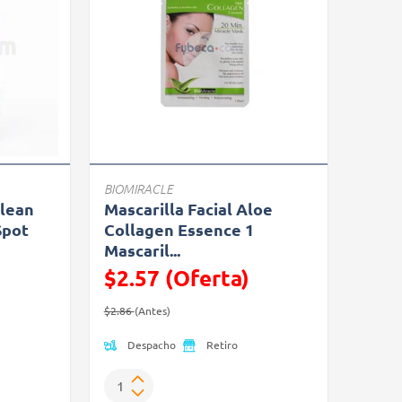
BIOMIRACLE
Clean
Mascarilla Facial Aloe
Spot
Collagen Essence 1
Mascaril...
$2.57 (Oferta)
Precio reducido de
(Oferta)
$2.86
(Antes)
Despacho
Retiro