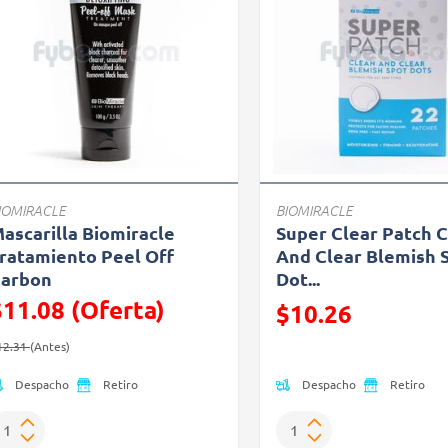
IOMIRACLE
BIOMIRACLE
ascarilla Biomiracle
Super Clear Patch 
ratamiento Peel Off
And Clear Blemish 
arbon
Dot...
$11.08 (Oferta)
Precio reducido de
$10.26
recio reducido de
(Oferta)
(Oferta)
12.31
(Antes)
Despacho
Despacho
Retiro
Retiro