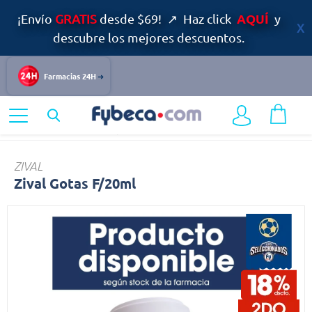
AQUÍ
¡Envío
GRATIS
desde $69! ↗ Haz click
y
descubre los mejores descuentos.
Farmacias 24H
Home
Medicinas
Respiratorio
Zival
ZIVAL
Zival Gotas F/20ml