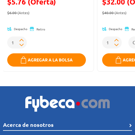
$5.76 (Oferta)
$32.00 (O
Precio reducido de
(Oferta)
Precio reducid
(Ofe
$6.00
(Antes)
$40.00
(Antes)
Despacho
Despacho
Retiro
Re
AGREGAR A LA BOLSA
AGREG
Acerca de nosotros