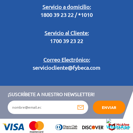
Legal Campaña Produbanco
Servicio a domicilio:
1800 39 23 22 / *1010
Términos y condiciones sorteo partido de fútbol "Tu ídolo"
Servicio al Cliente:
1700 39 23 22
Correo Electrónico:
serviciocliente@fybeca.com
¡SUSCRÍBETE A NUESTRO NEWSLETTER!
ENVIAR