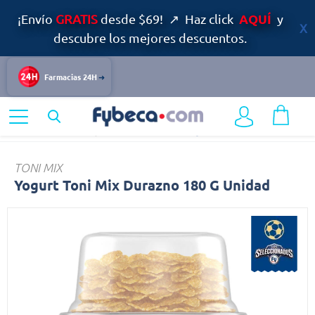
AQUÍ
¡Envío
GRATIS
desde $69! ↗ Haz click
y
descubre los mejores descuentos.
Farmacias 24H
Home
Alimentos y Bebidas
Lácteos
Yogurt
TONI MIX
Yogurt Toni Mix Durazno 180 G Unidad