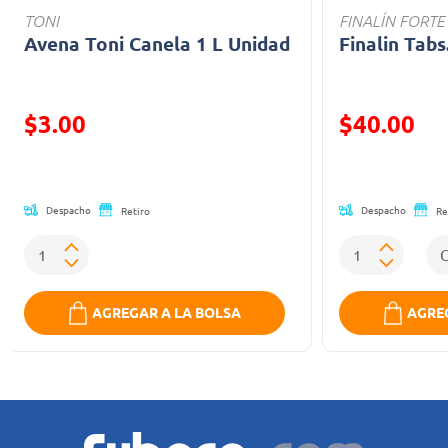
TONI
FINALÍN FORTE
Avena Toni Canela 1 L Unidad
Finalin Tabs
Precio reducido de
Precio reducid
$3.00
$40.00
(Oferta)
(Oferta)
Despacho
Despacho
Retiro
Re
AGREGAR A LA BOLSA
AGREG