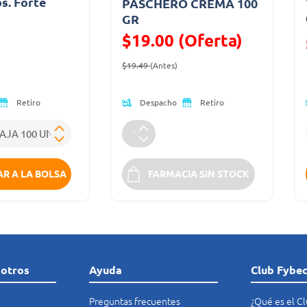
bs. Forte
PASCHERO CREMA 100
a
GR
$19.00 (Oferta)
ido de
Precio reducido de
(Oferta)
$19.49
(Antes)
Despacho
Retiro
Retiro
R A LA BOLSA
FARMACIA SIN STOCK
sotros
Ayuda
Club Fybe
Preguntas frecuentes
¿Qué es el C