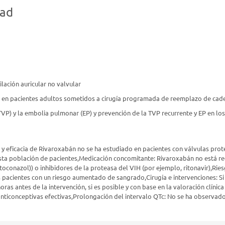
dad
lación auricular no valvular
n pacientes adultos sometidos a cirugía programada de reemplazo de cader
P) y la embolia pulmonar (EP) y prevención de la TVP recurrente y EP en lo
 y eficacia de Rivaroxabán no se ha estudiado en pacientes con válvulas prot
ta población de pacientes,Medicación concomitante: Rivaroxabán no está r
oconazol)) o inhibidores de la proteasa del VIH (por ejemplo, ritonavir),Rie
pacientes con un riesgo aumentado de sangrado,Cirugía e intervenciones: Si 
ras antes de la intervención, si es posible y con base en la valoración clíni
s anticonceptivas efectivas,Prolongación del intervalo QTc: No se ha observa