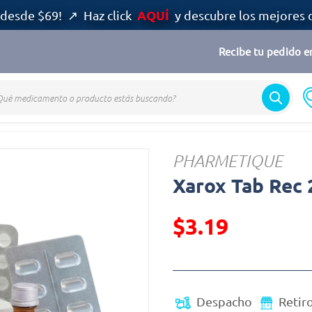
AQUÍ
desde $69! ↗ Haz click
y descubre los mejores 
Recibe tu pedido en
PHARMETIQUE
Xarox Tab Rec 
$3.19
Precio reducido de
(Oferta)
Despacho
Retir