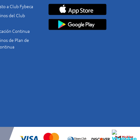
costo a Club Fybeca
nos del Club
cación Continua
nos de Plan de
ontinua