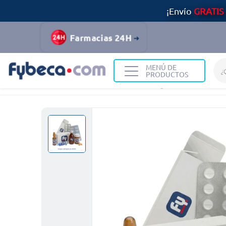
¡Envío
GRATIS
Farmacias 24H
MENÚ DE
PRODUCTOS
Home
Medicinas
Sistema Sanguíneo
Xarox