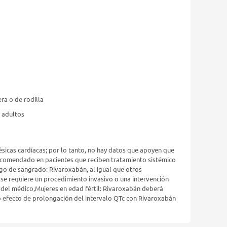
a o de rodilla
s adultos
ésicas cardíacas; por lo tanto, no hay datos que apoyen que
ecomendado en pacientes que reciben tratamiento sistémico
sgo de sangrado: Rivaroxabán, al igual que otros
se requiere un procedimiento invasivo o una intervención
ca del médico,Mujeres en edad fértil: Rivaroxabán deberá
do efecto de prolongación del intervalo QTc con Rivaroxabán