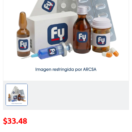
$33.48
Precio reducido de
(Oferta)