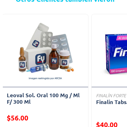
Leoval Sol. Oral 100 Mg / Ml
FINALÍN FORTE
F/ 300 Ml
Finalin Tabs
Precio reducido de
$56.00
Precio reducid
$40.00