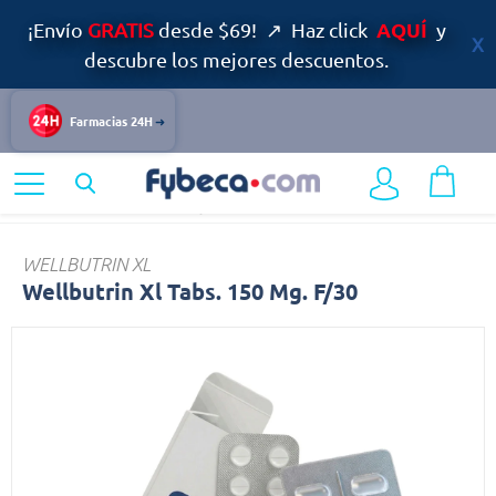
AQUÍ
¡Envío
GRATIS
desde $69! ↗ Haz click
y
descubre los mejores descuentos.
Farmacias 24H
Home
Medicinas
Dolor y Fiebre
Wellbutrin
WELLBUTRIN XL
Wellbutrin Xl Tabs. 150 Mg. F/30