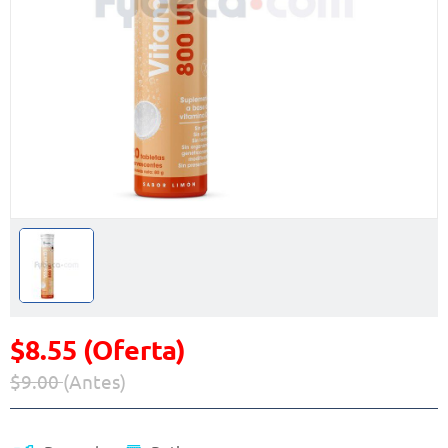
$8.55 (Oferta)
$9.00
(Antes)
Precio reducido de
(Oferta)