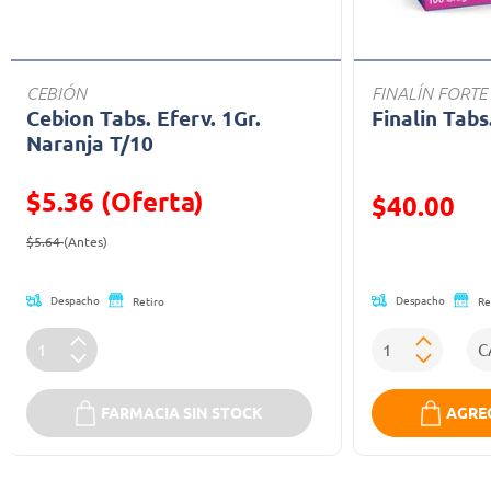
CEBIÓN
FINALÍN FORTE
Cebion Tabs. Eferv. 1Gr.
Finalin Tabs
Naranja T/10
$5.36 (Oferta)
Precio reducid
$40.00
Precio reducido de
(Oferta)
(Oferta)
$5.64
(Antes)
Despacho
Despacho
Retiro
Re
FARMACIA SIN STOCK
AGREG