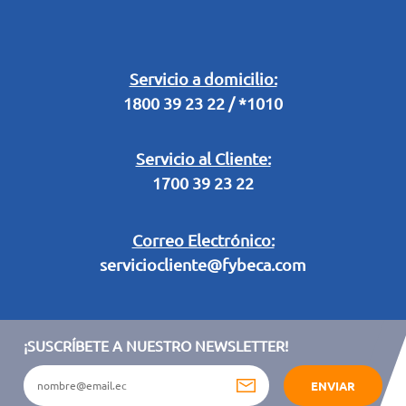
Buzón Digital
Retiro en Tienda
Legal Campaña Produbanco
Servicio a domicilio:
1800 39 23 22 / *1010
Términos y condiciones sorteo partido de fútbol "Tu ídolo"
Servicio al Cliente:
1700 39 23 22
Correo Electrónico:
serviciocliente@fybeca.com
¡SUSCRÍBETE A NUESTRO NEWSLETTER!
ENVIAR