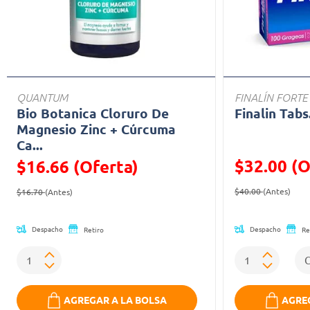
QUANTUM
FINALÍN FORTE
Bio Botanica Cloruro De
Finalin Tabs
Magnesio Zinc + Cúrcuma
Ca...
$32.00 (O
$16.66 (Oferta)
Precio reducid
(Ofe
Precio reducido de
(Oferta)
$40.00
(Antes)
$16.70
(Antes)
Despacho
Despacho
Retiro
Re
AGREGAR A LA BOLSA
AGREG