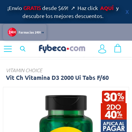
AQUÍ
¡Envío
GRATIS
desde $69! ↗ Haz click
y
descubre los mejores descuentos.
Farmacias 24H
Home
Nutrición y Vitaminas
Suplementos y Complementos
Vit
VITAMIN CHOICE
Vit Ch Vitamina D3 2000 Ui Tabs F/60