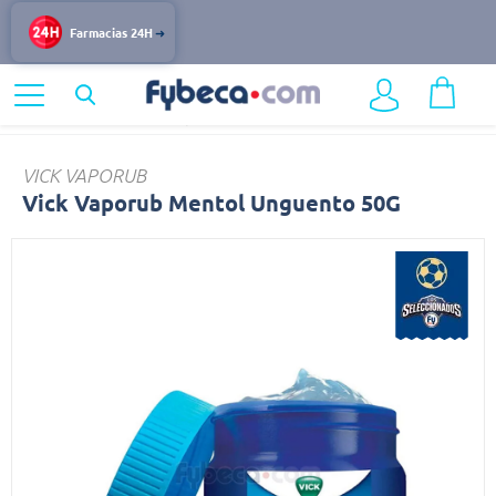
Farmacias 24H
Home
Medicinas
Respiratorio
Vick
VICK VAPORUB
Vick Vaporub Mentol Unguento 50G