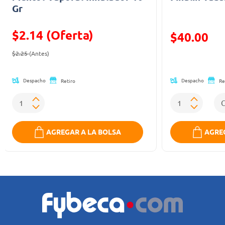
Gr
$2.14 (Oferta)
Precio reducid
$40.00
Precio reducido de
(Oferta)
(Oferta)
$2.25
(Antes)
Despacho
Despacho
Retiro
Re
AGREGAR A LA BOLSA
AGREG