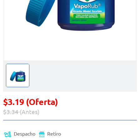
$3.19 (Oferta)
$3.34
(Antes)
Precio reducido de
(Oferta)
Despacho
Retiro