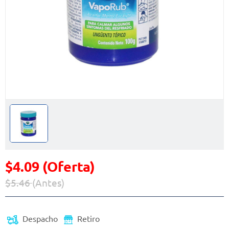
$4.09 (Oferta)
$5.46
(Antes)
Precio reducido de
(Oferta)
Despacho
Retiro