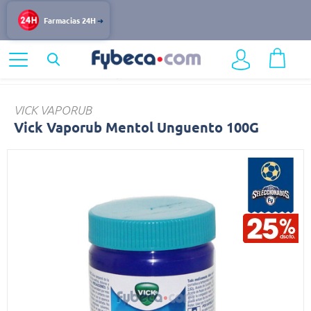
Farmacias 24H
Home
Medicinas
Respiratorio
Vick
VICK VAPORUB
Vick Vaporub Mentol Unguento 100G