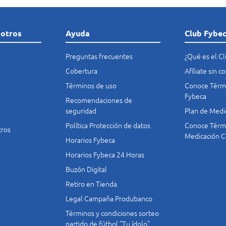
sotros
Ayuda
Club Fybe
Preguntas frecuentes
¿Qué es el C
Cobertura
Afíliate sin 
Términos de uso
Conoce Térmi
Fybeca
Recomendaciones de
seguridad
Plan de Medi
Política Protección de datos
Conoce Térmi
tros
Medicación C
Horarios Fybeca
Horarios Fybeca 24 Horas
Buzón Digital
Retiro en Tienda
Legal Campaña Produbanco
Términos y condiciones sorteo
partido de fútbol "Tu ídolo"