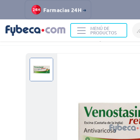
Farmacias 24H
MENÚ DE
PRODUCTOS
Home
Medicinas
Sistema Sanguíneo
Venostasi