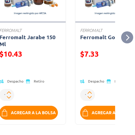
FERROMALT
FERROMALT
Ferromalt Jarabe 150
Ferromalt Gotas 30 
Ml
$10.43
$7.33
Precio reducido de
Precio reducido de
Despacho
Despacho
Retiro
Retiro
AGREGAR A LA BOLSA
AGREGAR A LA BOLS