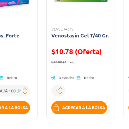
VENOSTASIN
bs. Forte
Venostasin Gel T/40 Gr.
a
$10.78 (Oferta)
ido de
Precio reducido de
(Oferta)
$12.00
(Antes)
Despacho
Retiro
Retiro
R A LA BOLSA
AGREGAR A LA BOLSA