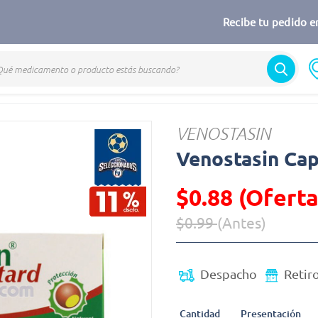
Recibe tu pedido en
n
VENOSTASIN
Venostasin Cap
$0.88 (Oferta
$0.99
(Antes)
Precio reducido de
(Oferta)
Despacho
Retir
Cantidad
Presentación