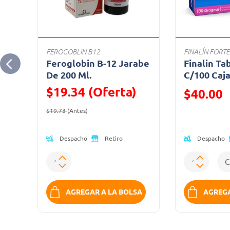
FEROGOBLIN B12
FINALÍN FORTE
Ml
Feroglobin B-12 Jarabe
Finalin Ta
De 200 Ml.
C/100 Caj
$19.34 (Oferta)
Precio reduc
$40.00
Precio reducido de
(Oferta)
(Oferta)
$19.73
(Antes)
Despacho
Despacho
Retiro
SA
AGREGAR A LA BOLSA
AGREGA