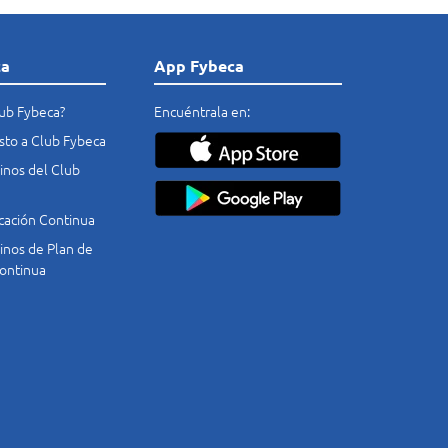
ca
App Fybeca
lub Fybeca?
Encuéntrala en:
costo a Club Fybeca
nos del Club
cación Continua
nos de Plan de
ontinua