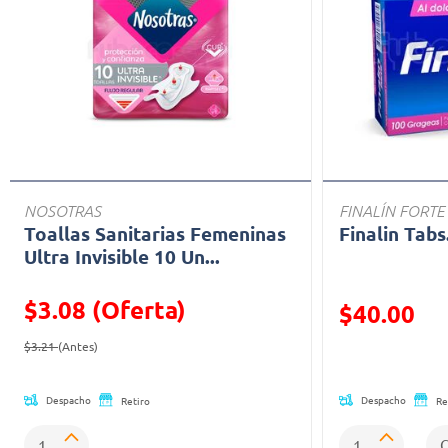
NOSOTRAS
FINALÍN FORTE
Toallas Sanitarias Femeninas
Finalin Tabs
Ultra Invisible 10 Un...
$3.08 (Oferta)
Precio reducid
$40.00
Precio reducido de
(Oferta)
(Oferta)
$3.21
(Antes)
Despacho
Despacho
Retiro
Re