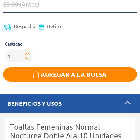
$3.00
(Antes)
Precio reducido de
(Oferta)
Despacho
Retiro
Cantidad
AGREGAR A LA BOLSA
BENEFICIOS Y USOS
Toallas Femeninas Normal
Nocturna Doble Ala 10 Unidades