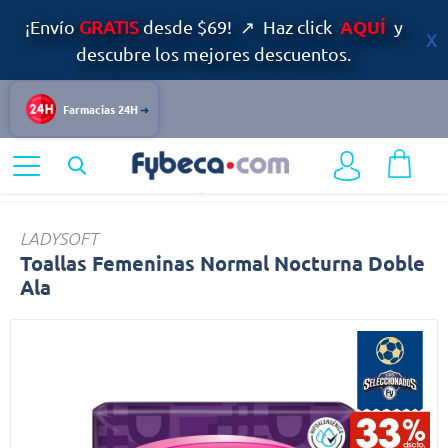
AQUÍ
¡Envío
GRATIS
desde $69! ↗ Haz click
y
descubre los mejores descuentos.
Farmacias 24H
Home
Cuidado Personal
Higiene Femenina
Toallas
LADYSOFT
Toallas Femeninas Normal Nocturna Doble
Ala