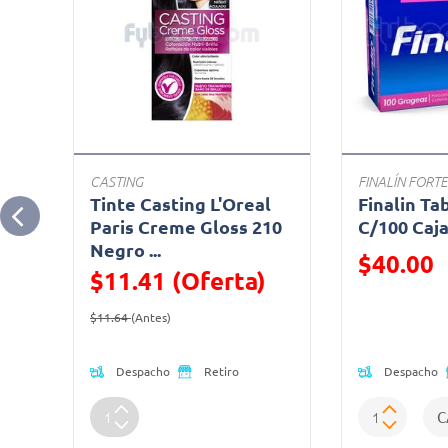
CASTING
FINALÍN FORTE
l
Tinte Casting L'Oreal
Finalin Ta
00
Paris Creme Gloss 210
C/100 Caj
Negro ...
Precio reduc
$40.00
$11.41 (Oferta)
(Oferta)
Precio reducido de
(Oferta)
$11.64
(Antes)
Despacho
Despacho
Retiro