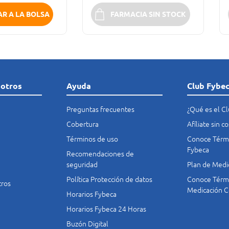
R A LA BOLSA
FARMACIA SIN STOCK
sotros
Ayuda
Club Fybe
Preguntas frecuentes
¿Qué es el C
Cobertura
Afíliate sin 
Términos de uso
Conoce Térmi
Fybeca
Recomendaciones de
seguridad
Plan de Medi
Política Protección de datos
Conoce Térmi
tros
Medicación C
Horarios Fybeca
Horarios Fybeca 24 Horas
Buzón Digital