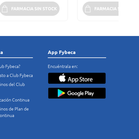
FARMACIA SIN STOCK
FARMACIA SIN STOC
ca
App Fybeca
lub Fybeca?
Encuéntrala en:
costo a Club Fybeca
nos del Club
cación Continua
nos de Plan de
ontinua