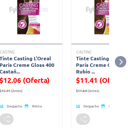
CASTING
CASTING
Tinte Casting L'Oreal
Tinte Casting L'Oreal
Paris Creme Gloss 400
Paris Creme Gloss 6
Castañ...
Rubio ...
$12.06 (Oferta)
$11.41 (Oferta)
Precio reducido de
(Oferta)
Precio reducido de
(Oferta)
$12.31
(Antes)
$11.64
(Antes)
Despacho
Despacho
Retiro
Retiro