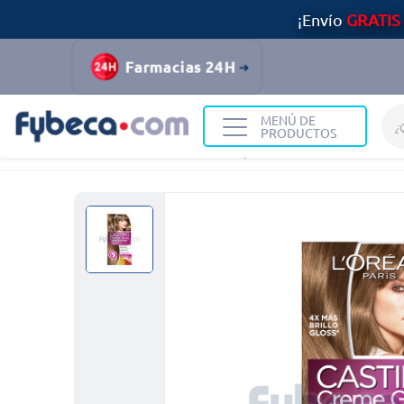
¡Envío
GRATIS
Farmacias 24H
MENÚ DE
PRODUCTOS
Home
Belleza
Tintes y Coloración
Tinte