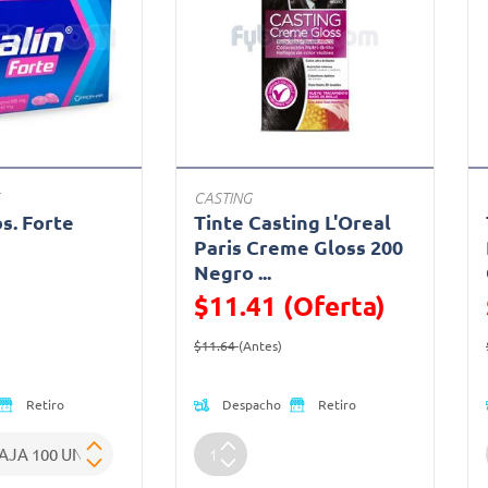
CASTING
bs. Forte
Tinte Casting L'Oreal
a
Paris Creme Gloss 200
Negro ...
ido de
$11.41 (Oferta)
Precio reducido de
(Oferta)
$11.64
(Antes)
Despacho
Retiro
Retiro