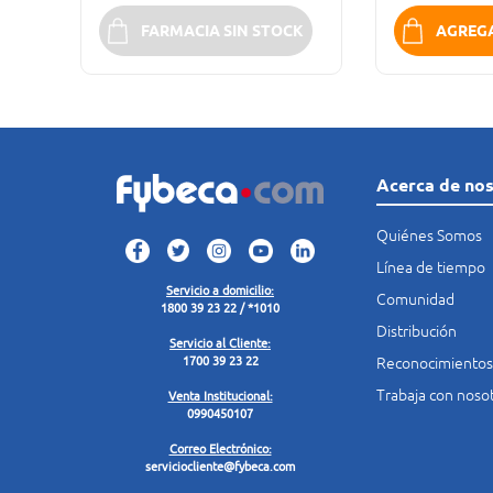
K
FARMACIA SIN STOCK
AGREGA
Acerca de no
Quiénes Somos
Línea de tiempo
Servicio a domicilio:
Comunidad
1800 39 23 22 / *1010
Distribución
Servicio al Cliente:
Reconocimientos
1700 39 23 22
Trabaja con noso
Venta Institucional:
0990450107
Correo Electrónico:
serviciocliente@fybeca.com