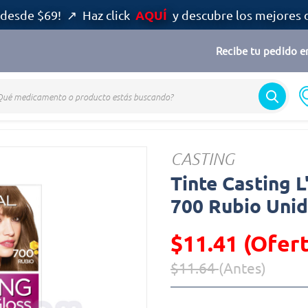
AQUÍ
desde $69! ↗ Haz click
y descubre los mejores 
Recibe tu pedido en
CASTING
Tinte Casting 
700 Rubio Uni
$11.41 (Ofert
$11.64
(Antes)
Precio reducido de
(Oferta)