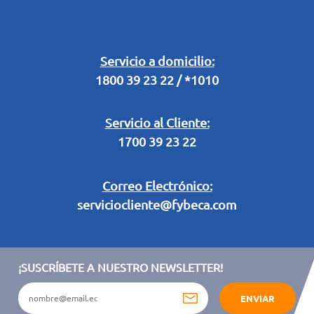
Buzón Digital
Retiro en Tienda
Legal Campaña Produbanco
Servicio a domicilio:
1800 39 23 22 / *1010
Términos y condiciones sorteo partido de fútbol "Tu ídolo"
Servicio al Cliente:
1700 39 23 22
Correo Electrónico:
serviciocliente@fybeca.com
¡SUSCRÍBETE A NUESTRO NEWSLETTER!
ENVIAR