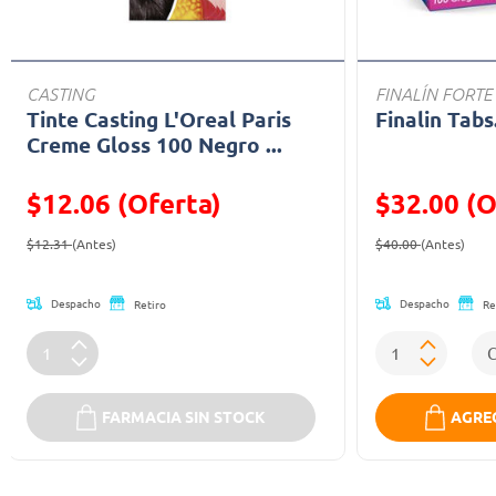
CASTING
FINALÍN FORTE
Tinte Casting L'Oreal Paris
Finalin Tabs
Creme Gloss 100 Negro ...
$12.06 (Oferta)
$32.00 (O
Precio reducido de
(Oferta)
Precio reducid
(Ofe
$12.31
(Antes)
$40.00
(Antes)
Despacho
Despacho
Retiro
Re
FARMACIA SIN STOCK
AGREG