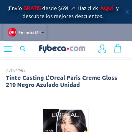
AQUÍ
¡Envío
GRATIS
desde $69! ↗ Haz click
y
descubre los mejores descuentos.
Farmacias 24H
Home
Belleza
Tintes y Coloración
Tinte
CASTING
Tinte Casting L'Oreal Paris Creme Gloss
210 Negro Azulado Unidad