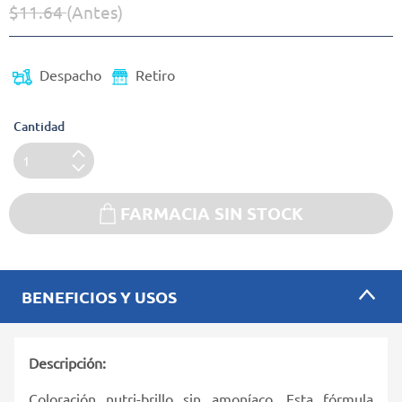
$11.64
(Antes)
Precio reducido de
(Oferta)
Despacho
Retiro
Cantidad
FARMACIA SIN STOCK
BENEFICIOS Y USOS
Descripción:
Coloración nutri-brillo sin amoníaco. Esta fórmula