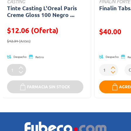
CASTING
FINALÍN FORTE
Tinte Casting L'Oreal Paris
Finalin Tabs
Creme Gloss 100 Negro ...
$12.06 (Oferta)
Precio reducid
$40.00
Precio reducido de
(Oferta)
(Oferta)
$12.31
(Antes)
Despacho
Despacho
Retiro
Re
FARMACIA SIN STOCK
AGREG