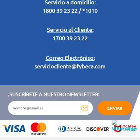
Legal Campaña Produbanco
Servicio a domicilio:
1800 39 23 22 / *1010
Términos y condiciones sorteo partido de fútbol "Tu ídolo"
Servicio al Cliente:
1700 39 23 22
Correo Electrónico:
serviciocliente@fybeca.com
¡SUSCRÍBETE A NUESTRO NEWSLETTER!
ENVIAR