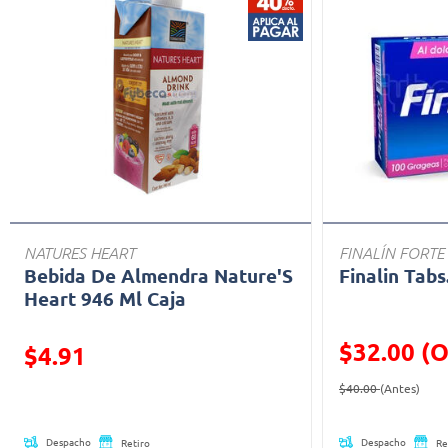
NATURES HEART
FINALÍN FORTE
Bebida De Almendra Nature'S
Finalin Tabs
Heart 946 Ml Caja
$32.00 (O
Precio reducido de
$4.91
Precio reducid
(Ofe
(Oferta)
$40.00
(Antes)
Despacho
Despacho
Retiro
Re