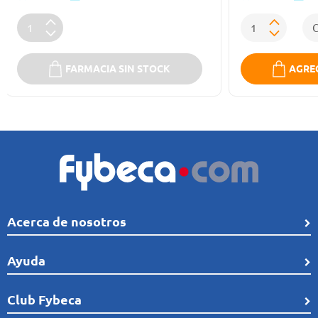
FARMACIA SIN STOCK
AGREG
Acerca de nosotros
Quiénes Somos
Ayuda
Línea de tiempo
Preguntas frecuentes
Club Fybeca
Comunidad
Cobertura