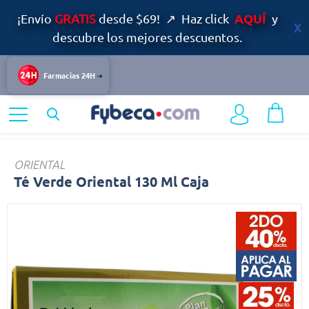
AQUÍ
¡Envío
GRATIS
desde $69! ↗ Haz click
y
descubre los mejores descuentos.
Farmacias 24H
Home
Alimentos y Bebidas
Otras Bebidas
Té
ORIENTAL
Té Verde Oriental 130 Ml Caja