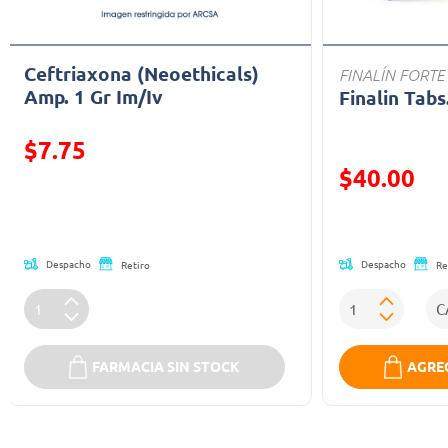
Ceftriaxona (Neoethicals)
FINALÍN FORTE
Amp. 1 Gr Im/Iv
Finalin Tabs
$7.75
Precio reducid
$40.00
Precio reducido de
(Oferta)
Despacho
Despacho
Retiro
Re
FARMACIA SIN STOCK
AGREG