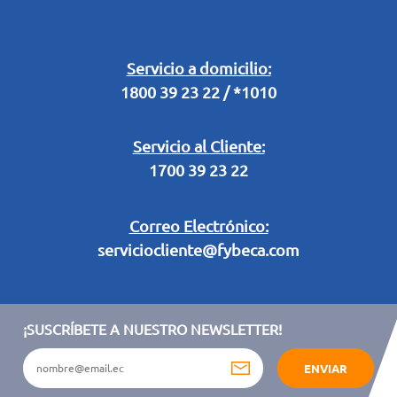
Buzón Digital
Retiro en Tienda
Legal Campaña Produbanco
Servicio a domicilio:
1800 39 23 22 / *1010
Términos y condiciones sorteo partido de fútbol "Tu ídolo"
Servicio al Cliente:
1700 39 23 22
Correo Electrónico:
serviciocliente@fybeca.com
¡SUSCRÍBETE A NUESTRO NEWSLETTER!
ENVIAR