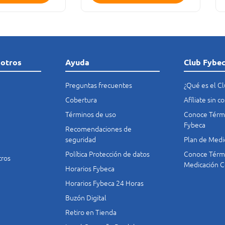
sotros
Ayuda
Club Fybe
Preguntas frecuentes
¿Qué es el C
Cobertura
Afíliate sin 
Términos de uso
Conoce Térmi
Fybeca
Recomendaciones de
seguridad
Plan de Medi
Política Protección de datos
Conoce Térmi
tros
Medicación C
Horarios Fybeca
Horarios Fybeca 24 Horas
Buzón Digital
Retiro en Tienda