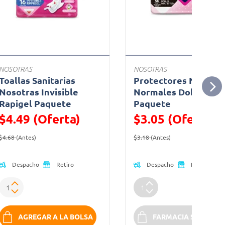
NOSOTRAS
NOSOTRAS
Toallas Sanitarias
Protectores Nosotra
Nosotras Invisible
Normales Dobles
Rapigel Paquete
Paquete
$4.49 (Oferta)
$3.05 (Oferta)
Precio reducido de
(Oferta)
Precio reducido de
(Oferta)
$4.68
(Antes)
$3.18
(Antes)
Despacho
Despacho
Retiro
Retiro
AGREGAR A LA BOLSA
FARMACIA SIN STOC