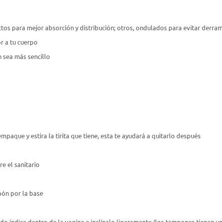
tos para mejor absorción y distribución; otros, ondulados para evitar derra
r a tu cuerpo
n sea más sencillo
mpaque y estira la tirita que tiene, esta te ayudará a quitarlo después
e el sanitario
pón por la base
 índice dentro de la vagina e inclínalo ligeramente (los tampones tienen una