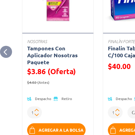
NOSOTRAS
FINALÍN FORTE
as
Tampones Con
Finalin Ta
Aplicador Nosotras
C/100 Caj
Paquete
Precio reduc
$40.00
$3.86 (Oferta)
(Oferta)
Precio reducido de
(Oferta)
$4.02
(Antes)
Despacho
Despacho
Retiro
K
AGREGAR A LA BOLSA
AGREGA