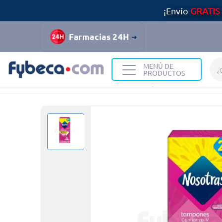
¡Envío
GRATIS
Farmacias 24H
MENÚ DE
PRODUCTOS
Home
Cuidado Personal
Higiene Femenina
Tam