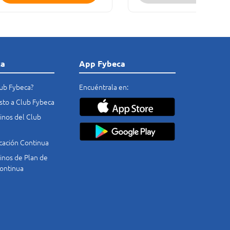
ca
App Fybeca
lub Fybeca?
Encuéntrala en:
costo a Club Fybeca
nos del Club
cación Continua
nos de Plan de
ontinua