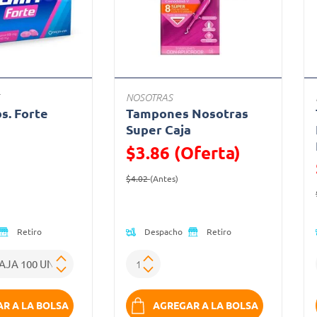
NOSOTRAS
bs. Forte
Tampones Nosotras
a
Super Caja
$3.86 (Oferta)
ido de
Precio reducido de
(Oferta)
$4.02
(Antes)
Despacho
Retiro
Retiro
R A LA BOLSA
AGREGAR A LA BOLSA