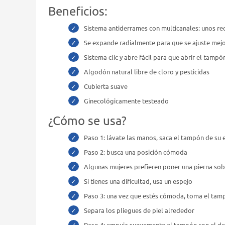
Beneficios:
Sistema antiderrames con multicanales: unos rec
Se expande radialmente para que se ajuste mejo
Sistema clic y abre fácil para que abrir el tampó
Algodón natural libre de cloro y pesticidas
Cubierta suave
Ginecológicamente testeado
¿Cómo se usa?
Paso 1: lávate las manos, saca el tampón de su e
Paso 2: busca una posición cómoda
Algunas mujeres prefieren poner una pierna sobr
Si tienes una dificultad, usa un espejo
Paso 3: una vez que estés cómoda, toma el tam
Separa los pliegues de piel alrededor
Paso 4: empuja suavemente el tampón con el dedo