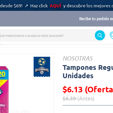
AQUÍ
desde $69! ↗ Haz click
y descubre los mejores 
Recibe tu pedido en
pones
NOSOTRAS
Tampones Regu
Unidades
$6.13 (Oferta
$6.39
(Antes)
Precio reducido de
(Oferta)