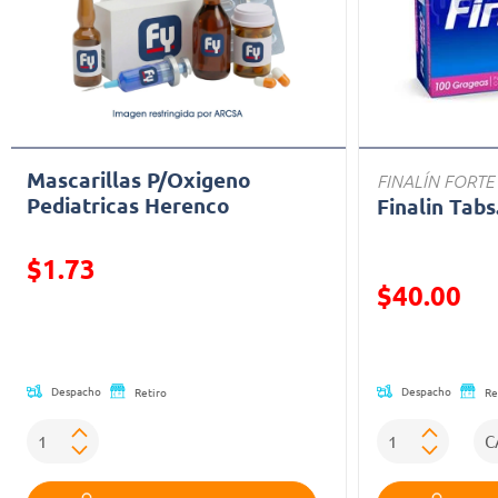
Mascarillas P/Oxigeno
FINALÍN FORTE
Pediatricas Herenco
Finalin Tabs
Precio reducido de
$1.73
Precio reducid
$40.00
(Oferta)
(Oferta)
Despacho
Despacho
Retiro
Re