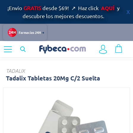
AQUÍ
¡Envío
GRATIS
desde $69! ↗ Haz click
y
descubre los mejores descuentos.
Farmacias 24H
Home
Bienestar Sexual
Disfunción Eréctil
Tadalix
TADALIX
Tadalix Tabletas 20Mg C/2 Suelta