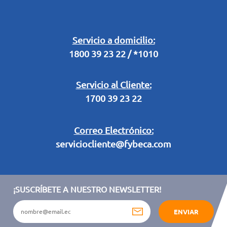
Buzón Digital
Retiro en Tienda
Legal Campaña Produbanco
Servicio a domicilio:
1800 39 23 22 / *1010
Términos y condiciones sorteo partido de fútbol "Tu ídolo"
Servicio al Cliente:
1700 39 23 22
Correo Electrónico:
serviciocliente@fybeca.com
¡SUSCRÍBETE A NUESTRO NEWSLETTER!
ENVIAR