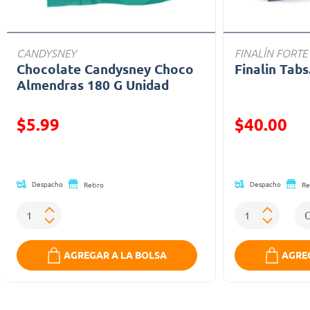
CANDYSNEY
FINALÍN FORTE
Chocolate Candysney Choco
Finalin Tabs
Almendras 180 G Unidad
Precio reducido de
Precio reducid
$5.99
$40.00
(Oferta)
(Oferta)
Despacho
Despacho
Retiro
Re
AGREGAR A LA BOLSA
AGREG