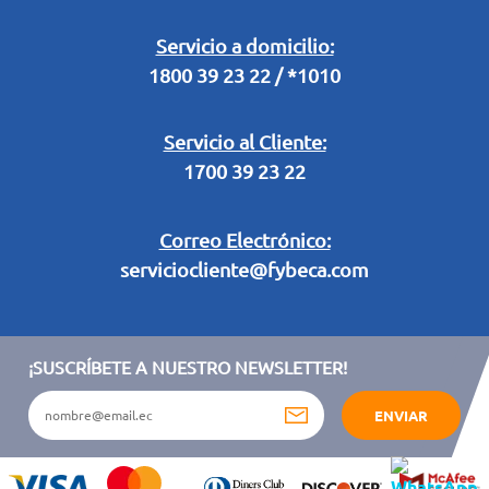
Retiro en Tienda
Legal Campaña Produbanco
Servicio a domicilio:
1800 39 23 22 / *1010
Términos y condiciones sorteo partido de fútbol "Tu ídolo"
Servicio al Cliente:
1700 39 23 22
Correo Electrónico:
serviciocliente@fybeca.com
¡SUSCRÍBETE A NUESTRO NEWSLETTER!
ENVIAR