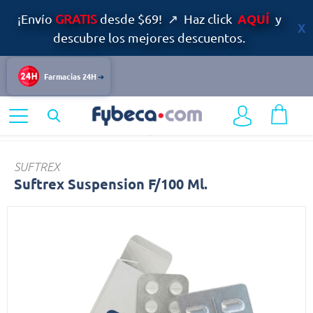
AQUÍ
¡Envío
GRATIS
desde $69! ↗ Haz click
y
descubre los mejores descuentos.
Farmacias 24H
Home
Medicinas
Infecciones y Vacunas
Suftrex
SUFTREX
Suftrex Suspension F/100 Ml.