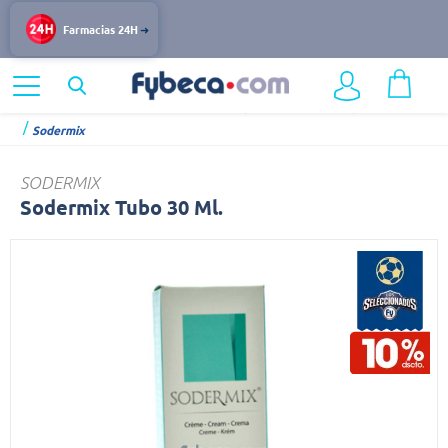
Farmacias 24H
Home
Dermocosmética
Cuidado Especializado del Cuerpo
Sodermix
SODERMIX
Sodermix Tubo 30 Ml.