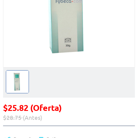
$25.82 (Oferta)
$28.75
(Antes)
Precio reducido de
(Oferta)