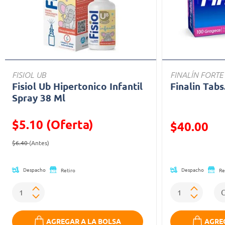
FISIOL UB
FINALÍN FORTE
Fisiol Ub Hipertonico Infantil
Finalin Tabs
Spray 38 Ml
$5.10 (Oferta)
Precio reducid
$40.00
Precio reducido de
(Oferta)
(Oferta)
$6.40
(Antes)
Despacho
Despacho
Retiro
Re
AGREGAR A LA BOLSA
AGREG