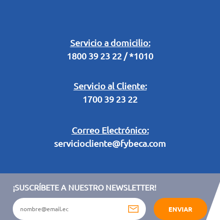
Buzón Digital
Retiro en Tienda
Legal Campaña Produbanco
Servicio a domicilio:
1800 39 23 22 / *1010
Términos y condiciones sorteo partido de fútbol "Tu ídolo"
Servicio al Cliente:
1700 39 23 22
Correo Electrónico:
serviciocliente@fybeca.com
¡SUSCRÍBETE A NUESTRO NEWSLETTER!
ENVIAR