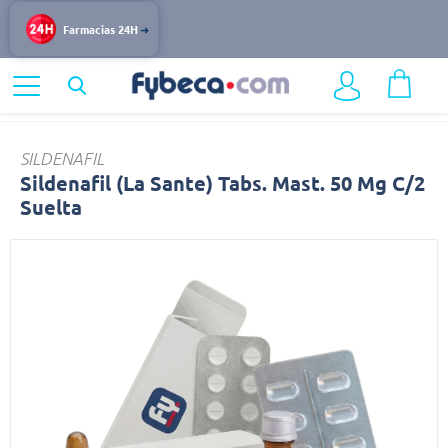
Farmacias 24H
Home
Bienestar Sexual
Disfunción Eréctil
Sildenafil
SILDENAFIL
Sildenafil (La Sante) Tabs. Mast. 50 Mg C/2
Suelta