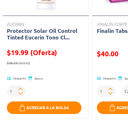
EUCERIN
FINALÍN FORTE
Protector Solar Oil Control
Finalin Tabs
Tinted Eucerin Tono Cl...
$19.99 (Oferta)
Precio reducid
$40.00
Precio reducido de
(Oferta)
(Oferta)
$36.25
(Antes)
Despacho
Despacho
Retiro
Re
AGREGAR A LA BOLSA
AGREG