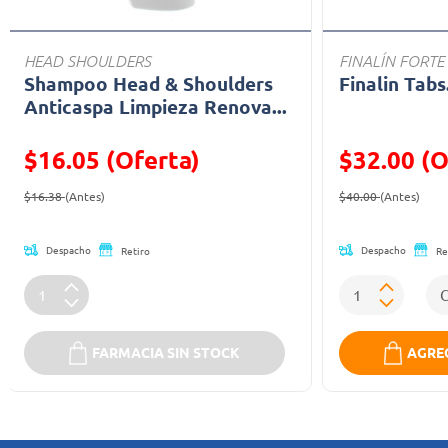
HEAD SHOULDERS
FINALÍN FORTE
Shampoo Head & Shoulders
Finalin Tabs
Anticaspa Limpieza Renova...
$16.05 (Oferta)
$32.00 (O
Precio reducido de
(Oferta)
Precio reducid
(Ofe
$16.38
(Antes)
$40.00
(Antes)
Despacho
Despacho
Retiro
Re
FARMACIA SIN STOCK
AGREG