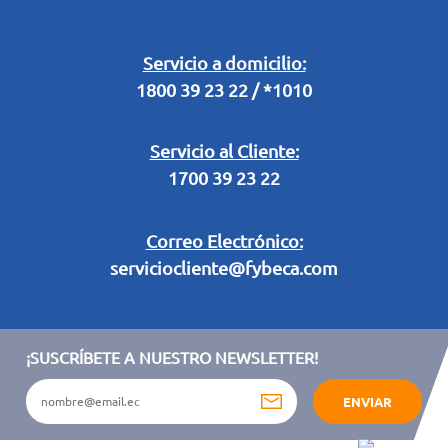
Retiro en Tienda
Legal Campaña Produbanco
Servicio a domicilio:
1800 39 23 22 / *1010
Términos y condiciones sorteo partido de fútbol "Tu ídolo"
Servicio al Cliente:
1700 39 23 22
Correo Electrónico:
serviciocliente@fybeca.com
¡SUSCRÍBETE A NUESTRO NEWSLETTER!
ENVIAR