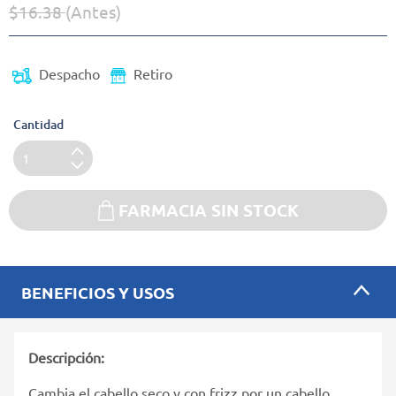
$16.38
(Antes)
Precio reducido de
(Oferta)
Despacho
Retiro
Cantidad
FARMACIA SIN STOCK
BENEFICIOS Y USOS
Descripción:
Cambia el cabello seco y con frizz por un cabello