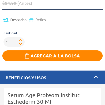
$94.99
(Antes)
Precio reducido de
(Oferta)
Despacho
Retiro
Cantidad
AGREGAR A LA BOLSA
BENEFICIOS Y USOS
Serum Age Proteom Institut
Esthederm 30 Ml