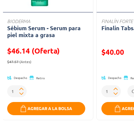
BIODERMA
FINALÍN FORTE
Sébium Serum - Serum para
Finalin Tabs
piel mixta a grasa
$46.14 (Oferta)
Precio reducid
$40.00
Precio reducido de
(Oferta)
(Oferta)
$47.57
(Antes)
Despacho
Despacho
Retiro
Re
AGREGAR A LA BOLSA
AGREG