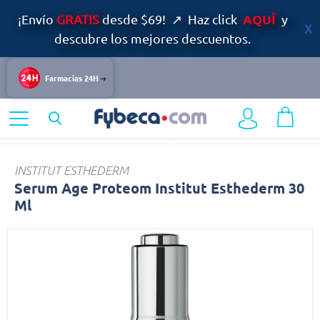
AQUÍ
¡Envío
GRATIS
desde $69! ↗ Haz click
y
descubre los mejores descuentos.
Farmacias 24H
Home
Dermocosmética
Cuidado Especializado del Rostro
Serum
INSTITUT ESTHEDERM
Serum Age Proteom Institut Esthederm 30
Ml