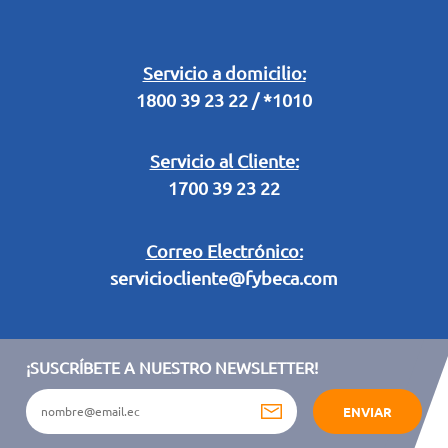
Buzón Digital
Retiro en Tienda
Legal Campaña Produbanco
Servicio a domicilio:
1800 39 23 22 / *1010
Términos y condiciones sorteo partido de fútbol "Tu ídolo"
Servicio al Cliente:
1700 39 23 22
Correo Electrónico:
serviciocliente@fybeca.com
¡SUSCRÍBETE A NUESTRO NEWSLETTER!
ENVIAR