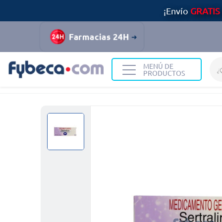
¡Envío
GRATIS
Farmacias 24H
MENÚ DE
PRODUCTOS
Home
No Visibles
no activos en la 4321
Sertral