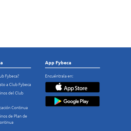
ca
App Fybeca
lub Fybeca?
Encuéntrala en:
costo a Club Fybeca
nos del Club
cación Continua
nos de Plan de
ontinua