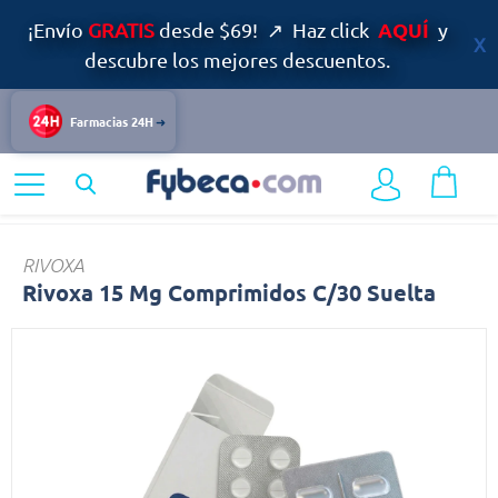
AQUÍ
¡Envío
GRATIS
desde $69! ↗ Haz click
y
descubre los mejores descuentos.
Farmacias 24H
Home
Medicinas
Rivoxa
RIVOXA
Rivoxa 15 Mg Comprimidos C/30 Suelta