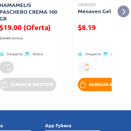
HAMAMELIS
MENAVEN
Menaven Gel T/30 Gr
PASCHERO CREMA 100
GR
$19.00 (Oferta)
$8.19
Precio reducido de
(Oferta)
Precio reducido de
$19.49
(Antes)
Despacho
Despacho
Retiro
Retiro
FARMACIA SIN STOCK
AGREGAR A LA BOLS
ca
App Fybeca