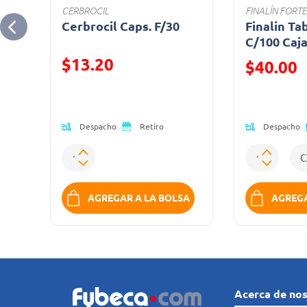
CERBROCIL
FINALÍN FORTE
.
Cerbrocil Caps. F/30
Finalin Ta
C/100 Caj
$13.20
Precio reduc
$40.00
Precio reducido de
(Oferta)
Despacho
Despacho
Retiro
SA
AGREGAR A LA BOLSA
AGREGA
Acerca de no