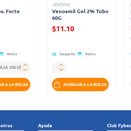
VENOSMIL
bs. Forte
Venosmil Gel 2% Tubo
a
60G
ido de
Precio reducido de
$11.10
(Oferta)
Despacho
Retiro
Retiro
R A LA BOLSA
AGREGAR A LA BOLSA
sotros
Ayuda
Club Fybe