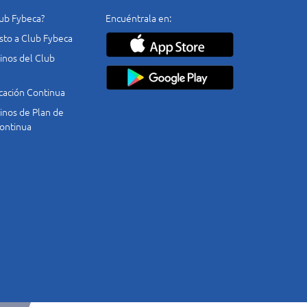
lub Fybeca?
Encuéntrala en:
costo a Club Fybeca
nos del Club
cación Continua
nos de Plan de
ontinua