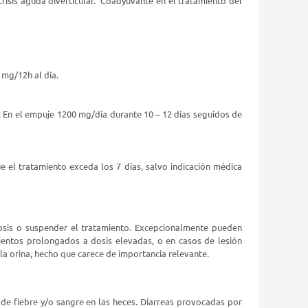
risis aguda diverticular. Coadyuvante en el tratamiento del
 mg/12h al día.
: En el empuje 1200 mg/día durante 10 – 12 días seguidos de
e el tratamiento exceda los 7 días, salvo indicación médica
dosis o suspender el tratamiento. Excepcionalmente pueden
mientos prolongados a dosis elevadas, o en casos de lesión
 la orina, hecho que carece de importancia relevante.
a de fiebre y/o sangre en las heces. Diarreas provocadas por