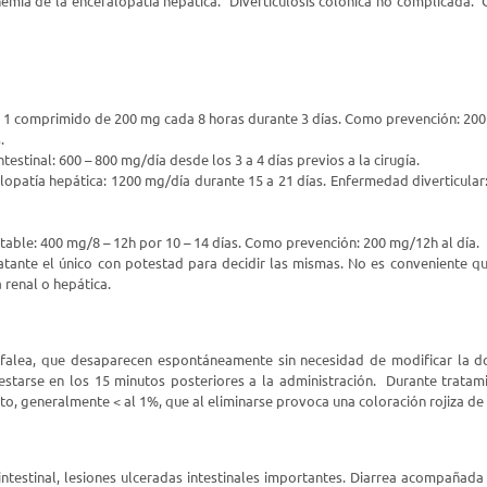
mia de la encefalopatía hepática. Diverticulosis colónica no complicada. C
i: 1 comprimido de 200 mg cada 8 horas durante 3 días. Como prevención: 200
.
ntestinal: 600 – 800 mg/día desde los 3 a 4 días previos a la cirugía.
patía hepática: 1200 mg/día durante 15 a 21 días. Enfermedad diverticular
itable: 400 mg/8 – 12h por 10 – 14 días. Como prevención: 200 mg/12h al día.
ratante el único con potestad para decidir las mismas. No es conveniente qu
a renal o hepática.
cefalea, que desaparecen espontáneamente sin necesidad de modificar la 
estarse en los 15 minutos posteriores a la administración. Durante trata
to, generalmente < al 1%, que al eliminarse provoca una coloración rojiza de
 intestinal, lesiones ulceradas intestinales importantes. Diarrea acompañad