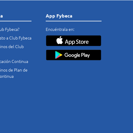
ca
App Fybeca
lub Fybeca?
Encuéntrala en:
costo a Club Fybeca
nos del Club
cación Continua
nos de Plan de
ontinua