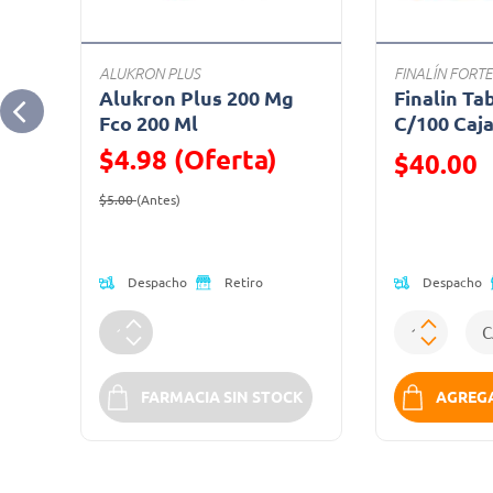
ALUKRON PLUS
FINALÍN FORTE
Alukron Plus 200 Mg
Finalin Ta
Fco 200 Ml
C/100 Caj
$4.98 (Oferta)
Precio reduc
$40.00
Precio reducido de
(Oferta)
(Oferta)
$5.00
(Antes)
Despacho
Despacho
Retiro
SA
FARMACIA SIN STOCK
AGREGA