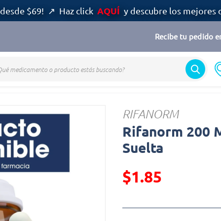
AQUÍ
desde $69! ↗ Haz click
y descubre los mejores 
Recibe tu pedido en
rm
RIFANORM
Rifanorm 200 
Suelta
$1.85
Precio reducido de
(Oferta)