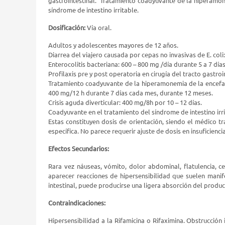
gastrointestinal. Tratamiento coadyuvante de la hiperamone
síndrome de intestino irritable.
Dosificación:
Vía oral.
Adultos y adolescentes mayores de 12 años.
Diarrea del viajero causada por cepas no invasivas de
E. col
Enterocolitis bacteriana: 600 – 800 mg /día durante 5 a 7 días
Profilaxis pre y post operatoria en cirugía del tracto gastroi
Tratamiento coadyuvante de la hiperamonemia de la encefalo
400 mg/12 h durante 7 días cada mes, durante 12 meses.
Crisis aguda diverticular: 400 mg/8h por 10 – 12 días.
Coadyuvante en el tratamiento del síndrome de intestino irr
Estas constituyen dosis de orientación, siendo el médico t
específica. No parece requerir ajuste de dosis en insuficienci
Efectos Secundarios:
Rara vez náuseas, vómito, dolor abdominal, flatulencia, 
aparecer reacciones de hipersensibilidad que suelen manif
intestinal, puede producirse una ligera absorción del produc
Contraindicaciones:
Hipersensibilidad a la Rifamicina o Rifaximina. Obstrucción