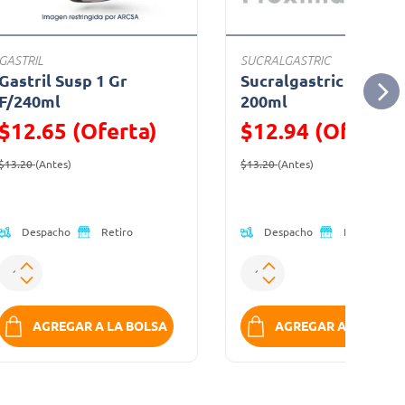
GASTRIL
SUCRALGASTRIC
Gastril Susp 1 Gr
Sucralgastric Frasco
F/240ml
200ml
$12.65 (Oferta)
$12.94 (Oferta)
Precio reducido de
(Oferta)
Precio reducido de
(Oferta)
$13.20
(Antes)
$13.20
(Antes)
Despacho
Despacho
Retiro
Retiro
AGREGAR A LA BOLSA
AGREGAR A LA BOLS