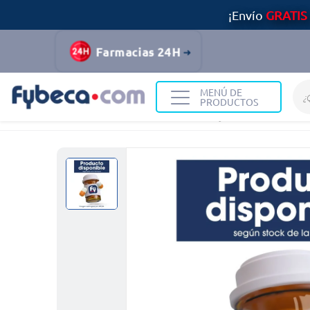
¡Envío
GRATIS
Farmacias 24H
MENÚ DE
PRODUCTOS
Home
Medicinas
Infecciones y Vacunas
Rifano