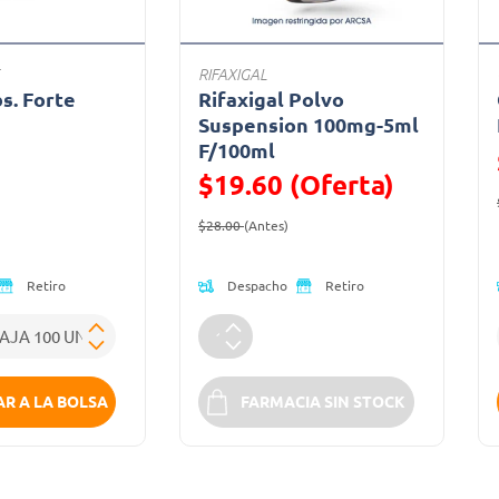
RIFAXIGAL
bs. Forte
Rifaxigal Polvo
a
Suspension 100mg-5ml
F/100ml
ido de
$19.60 (Oferta)
Precio reducido de
(Oferta)
$28.00
(Antes)
Despacho
Retiro
Retiro
R A LA BOLSA
FARMACIA SIN STOCK