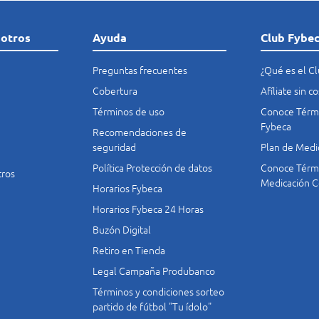
sotros
Ayuda
Club Fybe
Preguntas frecuentes
¿Qué es el C
Cobertura
Afíliate sin 
Términos de uso
Conoce Térmi
Fybeca
Recomendaciones de
seguridad
Plan de Medi
Política Protección de datos
Conoce Térmi
tros
Medicación C
Horarios Fybeca
Horarios Fybeca 24 Horas
Buzón Digital
Retiro en Tienda
Legal Campaña Produbanco
Términos y condiciones sorteo
partido de fútbol "Tu ídolo"