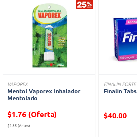
VAPOREX
FINALÍN FORTE
Mentol Vaporex Inhalador
Finalin Tabs
Mentolado
$1.76 (Oferta)
Precio reducid
$40.00
Precio reducido de
(Oferta)
(Oferta)
$2.35
(Antes)