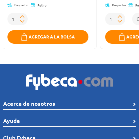
Despacho
Despacho
Retiro
Re
AGREGAR A LA BOLSA
AGREG
Acerca de nosotros
Quiénes Somos
Ayuda
Línea de tiempo
Preguntas frecuentes
Club Fybeca
Comunidad