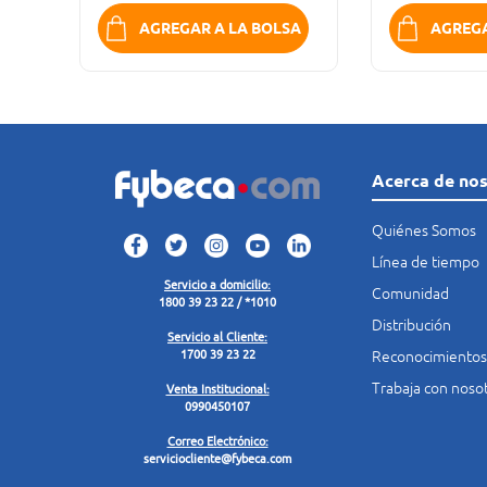
SA
AGREGAR A LA BOLSA
AGREGA
Acerca de no
Quiénes Somos
Línea de tiempo
Servicio a domicilio:
Comunidad
1800 39 23 22 / *1010
Distribución
Servicio al Cliente:
Reconocimientos
1700 39 23 22
Trabaja con noso
Venta Institucional:
0990450107
Correo Electrónico:
serviciocliente@fybeca.com