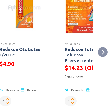
REDOXON
REDOXON
Redoxon Otc Gotas
Redoxon Total
F/20 Cc.
Tabletas
Efervescentes T/30
Precio reducido de
$4.90
$14.23 (Oferta)
(Oferta)
Precio reducido de
(Oferta)
$20.35
(Antes)
Despacho
Despacho
Retiro
Retiro