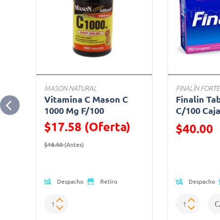
MASON NATURAL
FINALÍN FORTE
Vitamina C Mason C
Finalin Ta
1000 Mg F/100
C/100 Caj
$17.58 (Oferta)
Precio reduc
$40.00
Precio reducido de
(Oferta)
(Oferta)
$18.50
(Antes)
Despacho
Despacho
Retiro