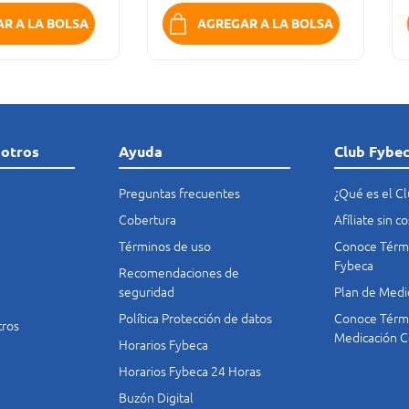
R A LA BOLSA
AGREGAR A LA BOLSA
sotros
Ayuda
Club Fybe
Preguntas frecuentes
¿Qué es el C
Cobertura
Afíliate sin 
Términos de uso
Conoce Térmi
Fybeca
Recomendaciones de
seguridad
Plan de Medi
Política Protección de datos
Conoce Térmi
tros
Medicación C
Horarios Fybeca
Horarios Fybeca 24 Horas
Buzón Digital