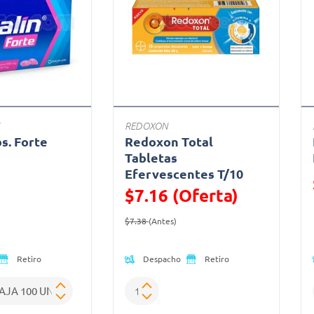
REDOXON
bs. Forte
Redoxon Total
a
Tabletas
Efervescentes T/10
ido de
$7.16 (Oferta)
Precio reducido de
(Oferta)
$7.38
(Antes)
Despacho
Retiro
Retiro