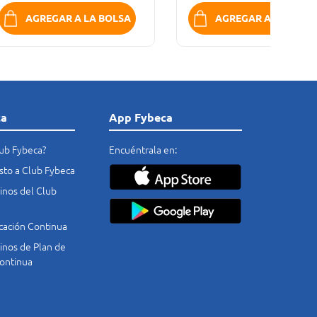
AGREGAR A LA BOLSA
AGREGAR A LA BOLS
ca
App Fybeca
lub Fybeca?
Encuéntrala en:
costo a Club Fybeca
nos del Club
cación Continua
nos de Plan de
ontinua