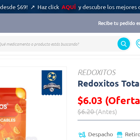
AQUÍ
desde $69! ↗ Haz click
y descubre los mejores 
Recibe tu pedido en
Redoxitos
REDOXITOS
Redoxitos Tota
$6.03 (Oferta
$6.20
(Antes)
Precio reducido de
(Oferta)
Despacho
Retir