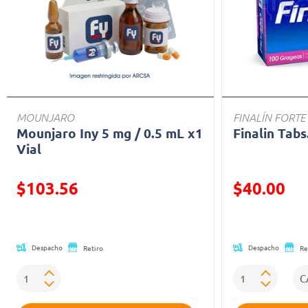
MOUNJARO
FINALÍN FORTE
Mounjaro Iny 5 mg / 0.5 mL x1
Finalin Tabs
Vial
Precio reducido de
Precio reducid
$103.56
$40.00
(Oferta)
(Oferta)
Despacho
Despacho
Retiro
Re