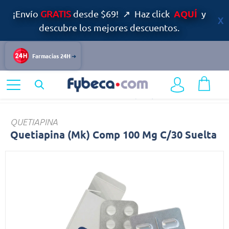
AQUÍ
¡Envío
GRATIS
desde $69! ↗ Haz click
y
descubre los mejores descuentos.
Farmacias 24H
Home
Medicinas
Sistema Nervioso
Quetiapina
QUETIAPINA
Quetiapina (Mk) Comp 100 Mg C/30 Suelta